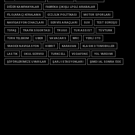
DİĞER KAMPANYALAR
FABRİKA ÇIKIŞLI LPGLİ ARABALAR
FİLO(ARAÇ) KİRALAMA
GİZLİLİK POLİTİKASI
MOTOR SPORLARI
NAVİGASYON CİHAZLARI
SERVİS ARAÇLARI
SUV
TEST SÜRÜŞÜ
TOFAŞ
TRAFİK SİGORTASI
TRUGO
TUR ASSIST
TÜVTURK
TÜRK TELEKOM
UBER
VAVACARS
WRC
YERLİ OTO
YANDEX NAVIGASYON
HIBRIT
KARAVAN
KLASIK OTOMOBILLER
LASTIK
OKUL SERVISI
TURKCELL
VODAFONE
YOL YARDIMI
ŞÖFÖRLERİMİZE UYARILAR
ŞARJ ISTASYONLARI
ŞIMDI AL SONRA ÖDE