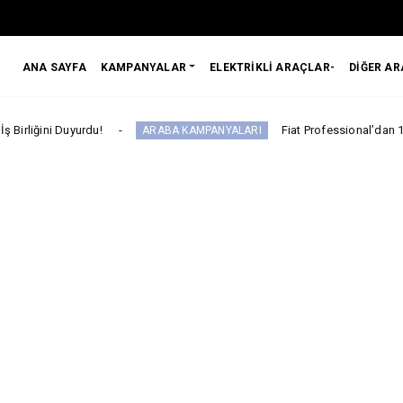
ANA SAYFA
KAMPANYALAR
ELEKTRİKLİ ARAÇLAR-
DİĞER A
Fiat Professional’dan 1 Milyon tl’ye Varan
ARABA KAMPANYALARI