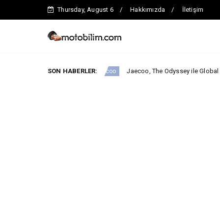
Thursday, August 6
Hakkımızda
İletişim
dialı.
SON HABERLER:
Jaecoo, The Odyssey ile Global İş Birliğini Duyurdu!
Jaecoo