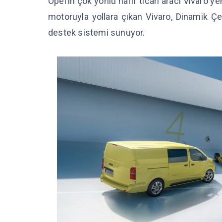
Opel’in çok yönlü hafif ticari aracı Vivaro y
motoruyla yollara çıkan Vivaro, Dinamik 
destek sistemi sunuyor.