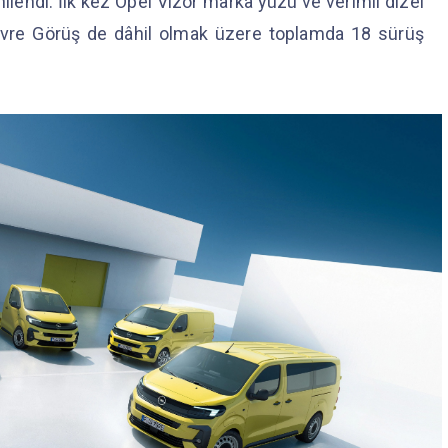
enilendi. İlk kez Opel Vizor marka yüzü ve verimli dizel
Çevre Görüş de dâhil olmak üzere toplamda 18 sürüş