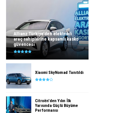
Allianz Türkiye’den elektrikli
araç sahiplerine kapsamlı kasko
güvencesi
Xiaomi SkyNomad Tanıtıldı
Citroën'den Yılın İlk
Yarısında Güçlü Büyüme
Performansı