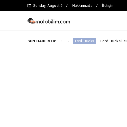
Sunday, August 9
Hakkımızda
İletişim
İhtiyaca Uygun Avantaj!
SON HABERLER:
Ford Trucks İle Iveco Geliştiri
Ford Trucks