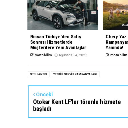
Nissan Türkiye'den Satış
Chery Yaz 
Sonrası Hizmetlerde
Kampanyası
Müşterilere Yeni Avantajlar
Yanında!
motobilim
Ağustos 14, 2026
motobilim
STELLANTIS
YETKİLİ SERVİS KAMPANYALARI
Önceki
Otokar Kent LF'ler törenle hizmete
başladı