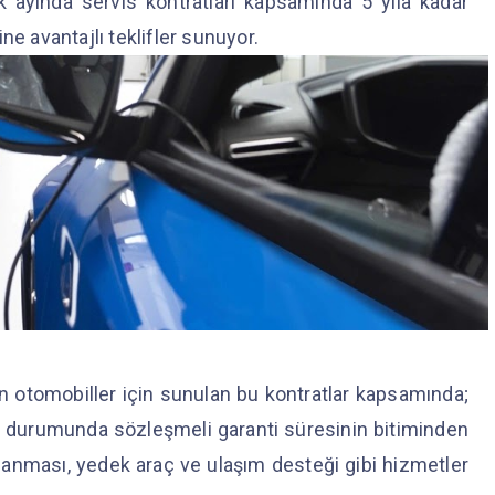
ık ayında servis kontratları kapsamında 5 yıla kadar
ne avantajlı teklifler sunuyor.
otomobiller için sunulan bu kontratlar kapsamında;
ı durumunda sözleşmeli garanti süresinin bitiminden
psanması, yedek araç ve ulaşım desteği gibi hizmetler