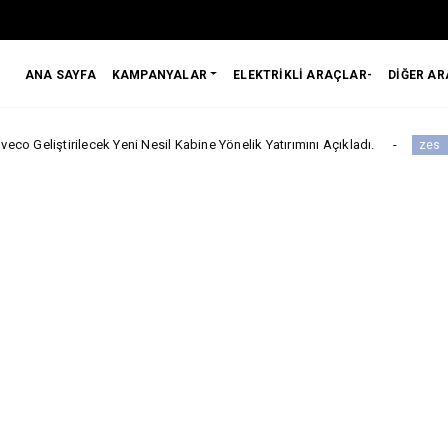
ANA SAYFA
KAMPANYALAR
ELEKTRİKLİ ARAÇLAR-
DİĞER A
lecek Yeni Nesil Kabine Yönelik Yatırımını Açıkladı.
Zes ve Beef
zes