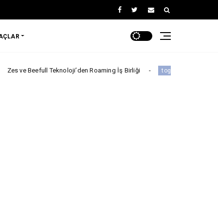
RAÇLAR
ull Teknoloji’den Roaming İş Birliği
Togg Yıl sonuna kadar top
togg