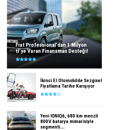
Fiat Professional’dan 1 Milyon
tl’ye Varan Finansman Desteği!
İkinci El Otomobilde Sezgisel
Fiyatlama Tarihe Karışıyor
Yeni IONIQ6, 680 km menzil
800V batarya mimarisiyle
segmenti...