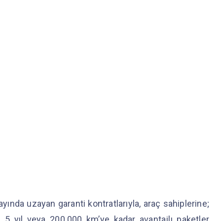
ayında uzayan garanti kontratlarıyla, araç sahiplerine;
a 5 yıl veya 200.000 km’ye kadar avantajlı paketler