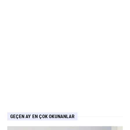
Lexus’ta LBX ve RX Performance Hybrid
Modellerinde Özel Fiya...
Eylül 04, 2026
ARABA KAMPANYALARI
Suzuki Ağustos Kampanyası: Vitara ve S-
Cross’ta Özel Fiyatla...
Eylül 04, 2026
ARABA KAMPANYALARI
PEUGEOT Ağustos Kampanyası: 2008, 3008,
5008 ve E-208’de Sıf...
Eylül 04, 2026
GEÇEN AY EN ÇOK OKUNANLAR