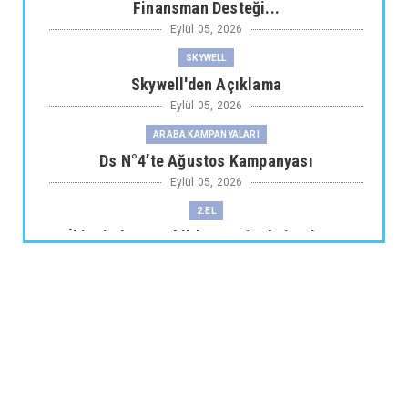
Finansman Desteği...
Eylül 05, 2026
SKYWELL
Skywell'den Açıklama
Eylül 05, 2026
ARABA KAMPANYALARI
Ds N°4’te Ağustos Kampanyası
Eylül 05, 2026
2.EL
İkinci El Otomobilde Sezgisel Fiyatlama
Tarihe Karışıyor
Eylül 04, 2026
CHERY
Chery 20 Milyon Araç ile Aylık 200 Bin
Adedin Üzerinde İhrac...
Eylül 04, 2026
ARABA KAMPANYALARI