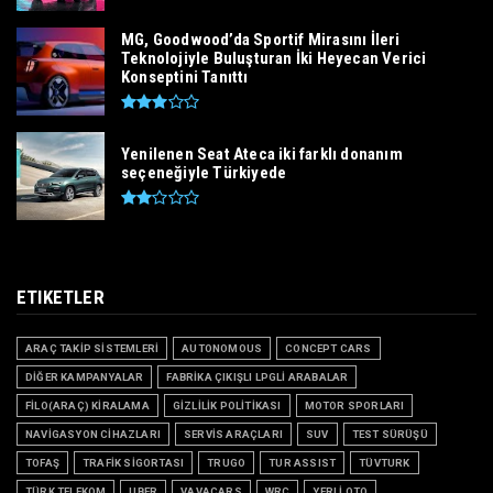
MG, Goodwood’da Sportif Mirasını İleri
Teknolojiyle Buluşturan İki Heyecan Verici
Konseptini Tanıttı
Yenilenen Seat Ateca iki farklı donanım
seçeneğiyle Türkiyede
ETIKETLER
ARAÇ TAKİP SİSTEMLERİ
AUTONOMOUS
CONCEPT CARS
DİĞER KAMPANYALAR
FABRİKA ÇIKIŞLI LPGLİ ARABALAR
FİLO(ARAÇ) KİRALAMA
GİZLİLİK POLİTİKASI
MOTOR SPORLARI
NAVİGASYON CİHAZLARI
SERVİS ARAÇLARI
SUV
TEST SÜRÜŞÜ
TOFAŞ
TRAFİK SİGORTASI
TRUGO
TUR ASSIST
TÜVTURK
TÜRK TELEKOM
UBER
VAVACARS
WRC
YERLİ OTO