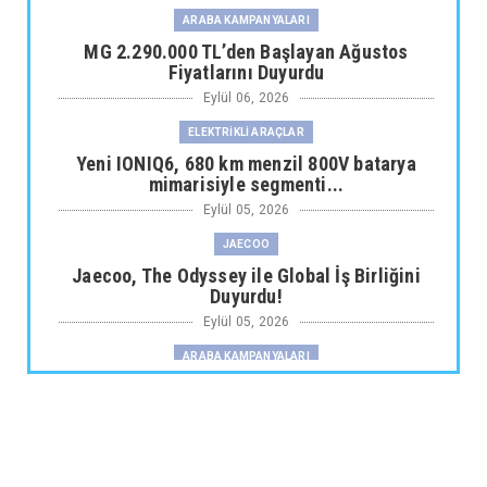
ARABA KAMPANYALARI
MG 2.290.000 TL’den Başlayan Ağustos
Fiyatlarını Duyurdu
Eylül 06, 2026
ELEKTRİKLİ ARAÇLAR
Yeni IONIQ6, 680 km menzil 800V batarya
mimarisiyle segmenti...
Eylül 05, 2026
JAECOO
Jaecoo, The Odyssey ile Global İş Birliğini
Duyurdu!
Eylül 05, 2026
ARABA KAMPANYALARI
Fiat Professional’dan 1 Milyon tl’ye Varan
Finansman Desteği...
Eylül 05, 2026
SKYWELL