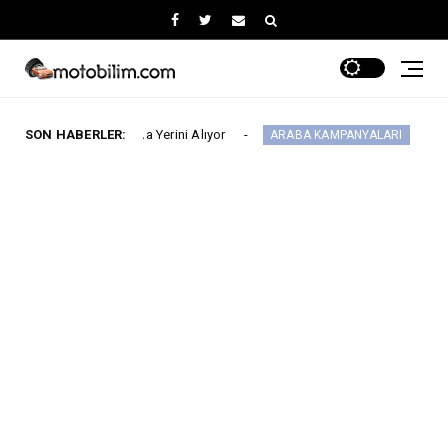
arı’nda Yerini Alıyor
SON HABERLER:
MG 2.290.000 TL’den 
ARABA KAMPANYALARI