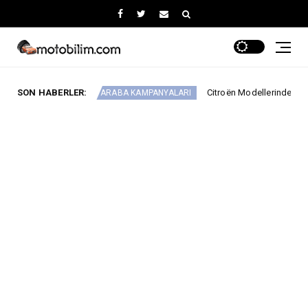
SON HABERLER:
Citroën Modellerinde Ağustosa Özel Avantaj
ARABA KAMPANYALARI