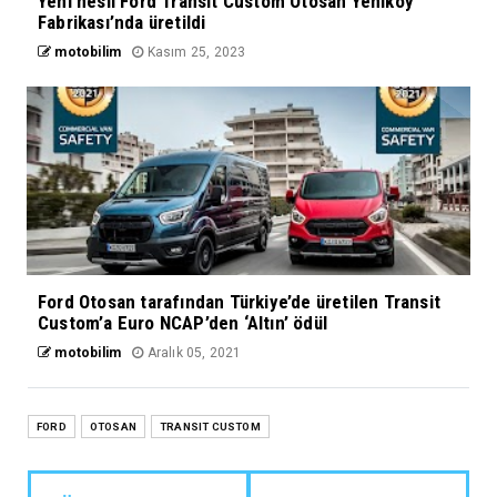
Yeni nesil Ford Transit Custom Otosan Yeniköy
Fabrikası’nda üretildi
motobilim
Kasım 25, 2023
Ford Otosan tarafından Türkiye’de üretilen Transit
Custom’a Euro NCAP’den ‘Altın’ ödül
motobilim
Aralık 05, 2021
FORD
OTOSAN
TRANSIT CUSTOM