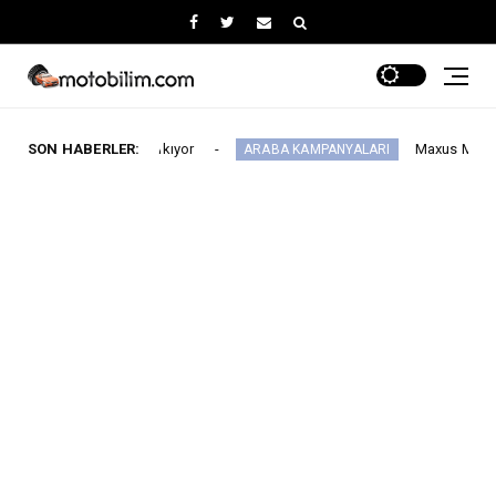
ısı 64'e çıkıyor
SON HABERLER:
Maxus Modellerinde Ağusto
ARABA KAMPANYALARI