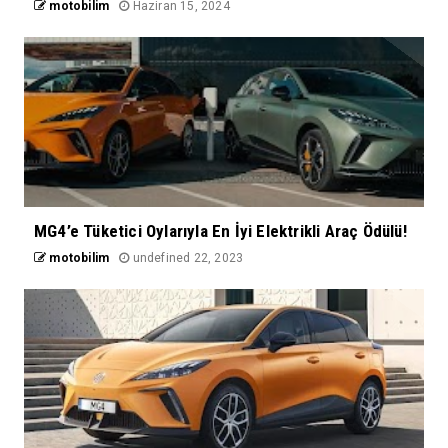
motobilim
Haziran 15, 2024
MG4’e Tüketici Oylarıyla En İyi Elektrikli Araç Ödülü!
motobilim
undefined 22, 2023