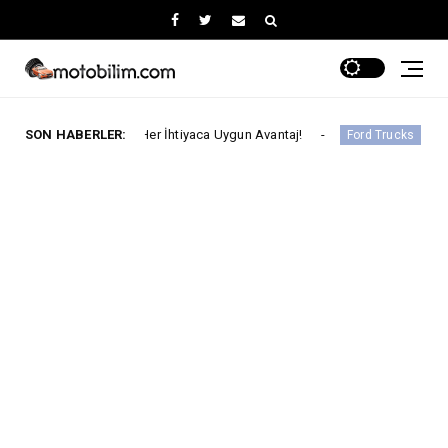
Ayında Her İhtiyaca Uygun Avantaj!
SON HABERLER:
Ford Trucks İle Ivec
Ford Trucks