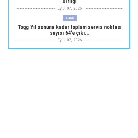
Birliği
Eylül 07, 2026
TOGG
Togg Yıl sonuna kadar toplam servis noktası
sayısı 64'e çıkı...
Eylül 07, 2026
ARABA KAMPANYALARI
Maxus Modellerinde Ağustosa Özel
1.199.000 Tl’den Başlayan B...
Eylül 07, 2026
ARABA KAMPANYALARI
Citroën Modellerinde Ağustosa Özel
Avantajlı Kredi İmkânları...
Eylül 07, 2026
MUSATTI MOTOR
Musatti Motor Carbot, Kingpow ve Off Track
ile Ürün Gamını G...
Eylül 07, 2026