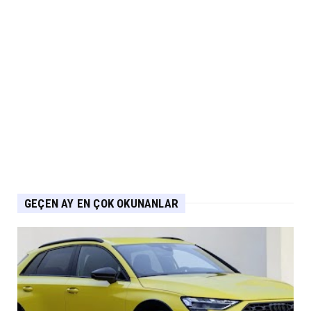
NİSSAN
Nissan Qashqai e-POWER’den Guinness
Dünya Rekoru Tek Depoyla...
Eylül 07, 2026
AUDİ
Audi Nuvolari 405 günde geliştirildi
Eylül 06, 2026
GEÇEN AY EN ÇOK OKUNANLAR