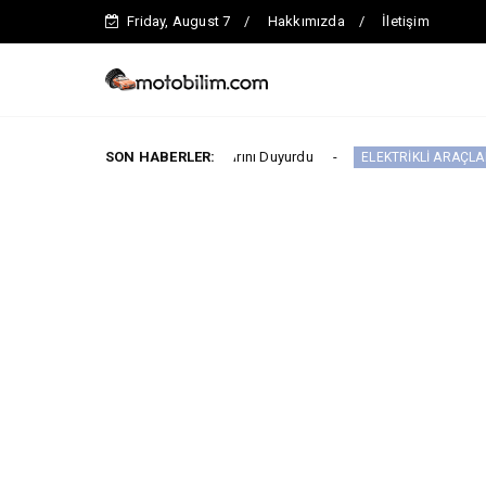
Friday, August 7
Hakkımızda
İletişim
layan Ağustos Fiyatlarını Duyurdu
SON HABERLER:
Yeni IONI
ELEKTRİKLİ ARAÇLAR