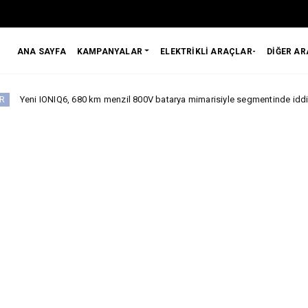
ANA SAYFA
KAMPANYALAR
ELEKTRİKLİ ARAÇLAR-
DİĞER A
Q6, 680 km menzil 800V batarya mimarisiyle segmentinde iddialı.
Jae