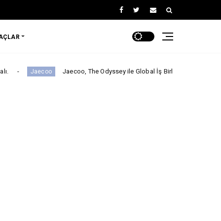
RAÇLAR
Jaecoo, The Odyssey ile Global İş Birliğini Duyurdu!
coo
ARABA KA