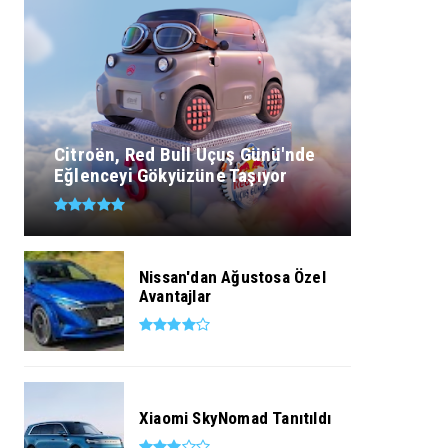
Citroën, Red Bull Uçuş Günü'nde
Eğlenceyi Gökyüzüne Taşıyor
Nissan'dan Ağustosa Özel
Avantajlar
Xiaomi SkyNomad Tanıtıldı