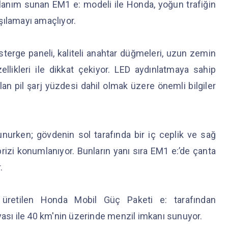
lanım sunan EM1 e: modeli ile Honda, yoğun trafiğin
arşılamayı amaçlıyor.
terge paneli, kaliteli anahtar düğmeleri, uzun zemin
llikleri ile dikkat çekiyor. LED aydınlatmaya sahip
lan pil şarj yüzdesi dahil olmak üzere önemli bilgiler
lunurken; gövdenin sol tarafında bir iç ceplik ve sağ
B prizi konumlanıyor. Bunların yanı sıra EM1 e:’de çanta
r.
klı üretilen Honda Mobil Güç Paketi e: tarafından
yası ile 40 km'nin üzerinde menzil imkanı sunuyor.