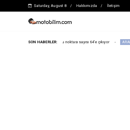
Saturday, August 8
Hakkımızda
İletişim
kadar toplam servis noktası sayısı 64'e çıkıyor
SON HABERLER:
ARABA KAMPANYALAR