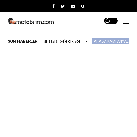
s noktası sayısı 64'e çıkıyor
SON HABERLER:
Maxus Modelle
ARABA KAMPANYALARI