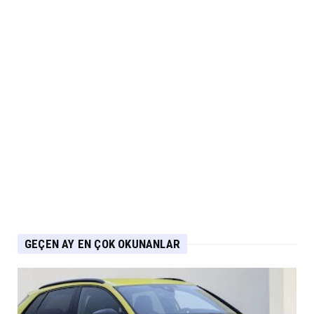
Fuarı’nda Yerini Al...
Eylül 06, 2026
ARABA KAMPANYALARI
MG 2.290.000 TL’den Başlayan Ağustos
Fiyatlarını Duyurdu
Eylül 06, 2026
ELEKTRİKLİ ARAÇLAR
Yeni IONIQ6, 680 km menzil 800V batarya
mimarisiyle segmenti...
Eylül 05, 2026
GEÇEN AY EN ÇOK OKUNANLAR