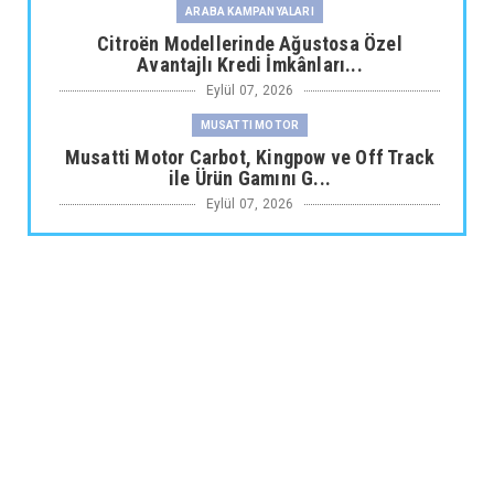
ARABA KAMPANYALARI
Citroën Modellerinde Ağustosa Özel
Avantajlı Kredi İmkânları...
Eylül 07, 2026
MUSATTI MOTOR
Musatti Motor Carbot, Kingpow ve Off Track
ile Ürün Gamını G...
Eylül 07, 2026
NİSSAN
Nissan Qashqai e-POWER’den Guinness
Dünya Rekoru Tek Depoyla...
Eylül 07, 2026
AUDİ
Audi Nuvolari 405 günde geliştirildi
Eylül 06, 2026
JAECOO
Omoda Jaecoo İlk Kez 2026 Paris Otomobil