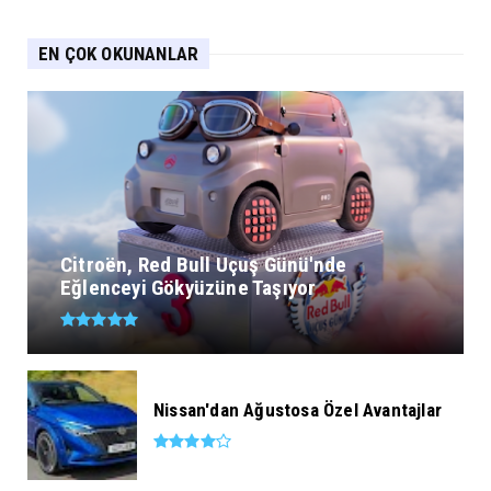
EN ÇOK OKUNANLAR
Citroën, Red Bull Uçuş Günü'nde
Eğlenceyi Gökyüzüne Taşıyor
Nissan'dan Ağustosa Özel Avantajlar