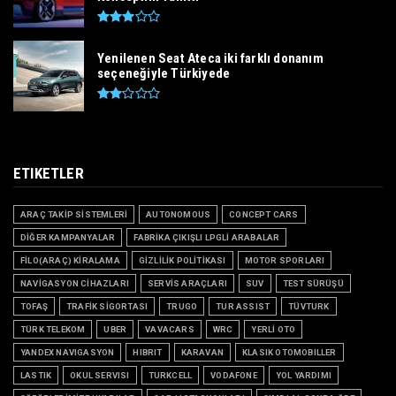
Yenilenen Seat Ateca iki farklı donanım
seçeneğiyle Türkiyede
ETIKETLER
ARAÇ TAKİP SİSTEMLERİ
AUTONOMOUS
CONCEPT CARS
DİĞER KAMPANYALAR
FABRİKA ÇIKIŞLI LPGLİ ARABALAR
FİLO(ARAÇ) KİRALAMA
GİZLİLİK POLİTİKASI
MOTOR SPORLARI
NAVİGASYON CİHAZLARI
SERVİS ARAÇLARI
SUV
TEST SÜRÜŞÜ
TOFAŞ
TRAFİK SİGORTASI
TRUGO
TUR ASSIST
TÜVTURK
TÜRK TELEKOM
UBER
VAVACARS
WRC
YERLİ OTO
YANDEX NAVIGASYON
HIBRIT
KARAVAN
KLASIK OTOMOBILLER
LASTIK
OKUL SERVISI
TURKCELL
VODAFONE
YOL YARDIMI