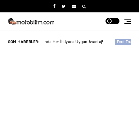
stos Ayında Her İhtiyaca Uygun Avantaj!
SON HABERLER:
Ford Trucks İl
Ford Trucks