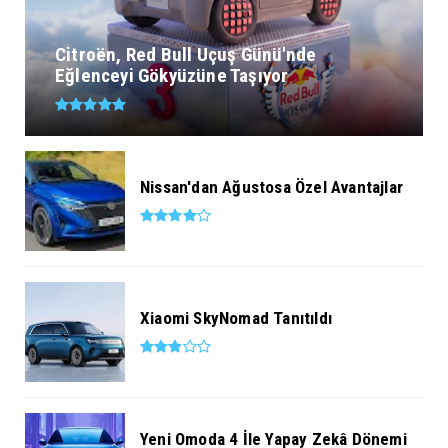
Citroën, Red Bull Uçuş Günü'nde
Eğlenceyi Gökyüzüne Taşıyor
Nissan'dan Ağustosa Özel Avantajlar
Xiaomi SkyNomad Tanıtıldı
Yeni Omoda 4 İle Yapay Zekâ Dönemi