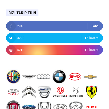
BIZI TAKIP EDIN
2340
Fans
3290
Followers
5212
Followers