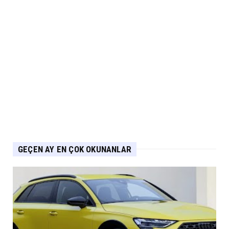
NİSSAN
Nissan Qashqai e-POWER’den Guinness
Dünya Rekoru Tek Depoyla...
Eylül 07, 2026
AUDİ
Audi Nuvolari 405 günde geliştirildi
Eylül 06, 2026
GEÇEN AY EN ÇOK OKUNANLAR