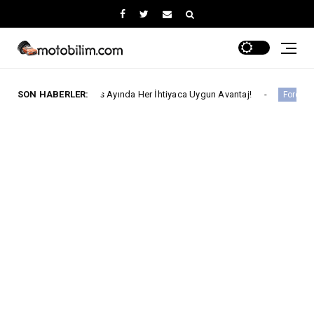
a Ağustos Ayında Her İhtiyaca Uygun Avantaj!
SON HABERLER:
Ford Truc
Ford Trucks