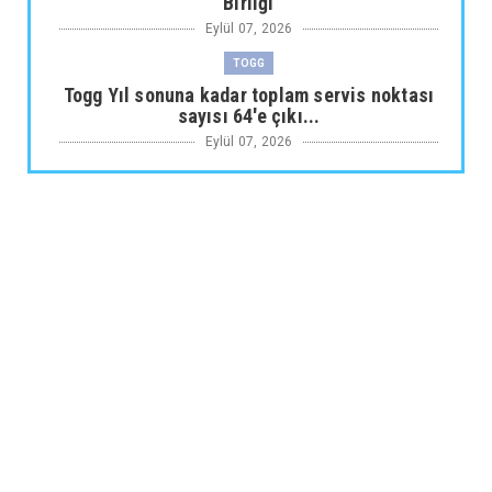
Birliği
Eylül 07, 2026
TOGG
Togg Yıl sonuna kadar toplam servis noktası
sayısı 64'e çıkı...
Eylül 07, 2026
ARABA KAMPANYALARI
Maxus Modellerinde Ağustosa Özel
1.199.000 Tl’den Başlayan B...
Eylül 07, 2026
ARABA KAMPANYALARI
Citroën Modellerinde Ağustosa Özel
Avantajlı Kredi İmkânları...
Eylül 07, 2026
MUSATTI MOTOR
Musatti Motor Carbot, Kingpow ve Off Track
ile Ürün Gamını G...
Eylül 07, 2026