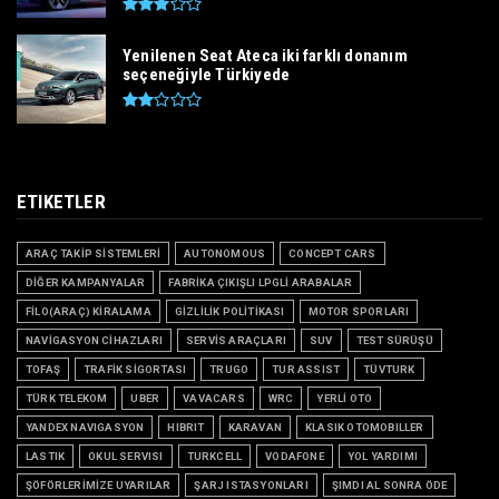
Yenilenen Seat Ateca iki farklı donanım
seçeneğiyle Türkiyede
ETIKETLER
ARAÇ TAKİP SİSTEMLERİ
AUTONOMOUS
CONCEPT CARS
DİĞER KAMPANYALAR
FABRİKA ÇIKIŞLI LPGLİ ARABALAR
FİLO(ARAÇ) KİRALAMA
GİZLİLİK POLİTİKASI
MOTOR SPORLARI
NAVİGASYON CİHAZLARI
SERVİS ARAÇLARI
SUV
TEST SÜRÜŞÜ
TOFAŞ
TRAFİK SİGORTASI
TRUGO
TUR ASSIST
TÜVTURK
TÜRK TELEKOM
UBER
VAVACARS
WRC
YERLİ OTO
YANDEX NAVIGASYON
HIBRIT
KARAVAN
KLASIK OTOMOBILLER
LASTIK
OKUL SERVISI
TURKCELL
VODAFONE
YOL YARDIMI
ŞÖFÖRLERİMİZE UYARILAR
ŞARJ ISTASYONLARI
ŞIMDI AL SONRA ÖDE