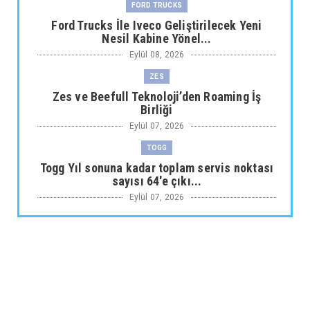
FORD TRUCKS
Ford Trucks İle Iveco Geliştirilecek Yeni
Nesil Kabine Yönel...
Eylül 08, 2026
ZES
Zes ve Beefull Teknoloji’den Roaming İş
Birliği
Eylül 07, 2026
TOGG
Togg Yıl sonuna kadar toplam servis noktası
sayısı 64'e çıkı...
Eylül 07, 2026
ARABA KAMPANYALARI
Maxus Modellerinde Ağustosa Özel
1.199.000 Tl’den Başlayan B...
Eylül 07, 2026
ARABA KAMPANYALARI