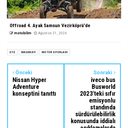
Offroad 4. Ayak Samsun Vezirköprü'de
motobilim
Ağustos 21, 2026
GT2
MASERATI
MOTOR SPORLARI
Önceki
Sonraki
Nissan Hyper
iveco bus
Adventure
Busworld
konseptini tanıttı
2023'teki sıfır
emisyonlu
standında
sürdürülebilirlik
konusunda iddialı
açıklamalarda