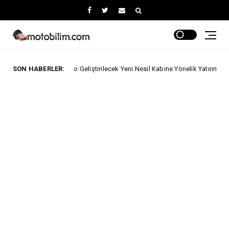
le Iveco Geliştirilecek Yeni Nesil Kabine Yönelik Yatırımını Açıkladı.
SON HABERLER:
z