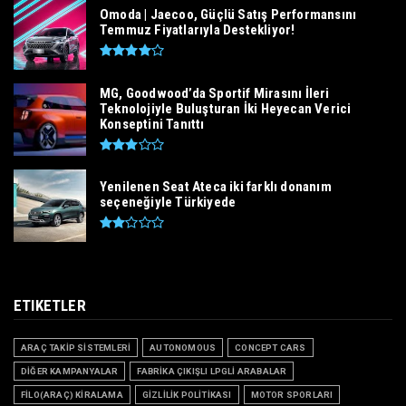
Omoda | Jaecoo, Güçlü Satış Performansını
Temmuz Fiyatlarıyla Destekliyor!
MG, Goodwood’da Sportif Mirasını İleri
Teknolojiyle Buluşturan İki Heyecan Verici
Konseptini Tanıttı
Yenilenen Seat Ateca iki farklı donanım
seçeneğiyle Türkiyede
ETIKETLER
ARAÇ TAKİP SİSTEMLERİ
AUTONOMOUS
CONCEPT CARS
DİĞER KAMPANYALAR
FABRİKA ÇIKIŞLI LPGLİ ARABALAR
FİLO(ARAÇ) KİRALAMA
GİZLİLİK POLİTİKASI
MOTOR SPORLARI