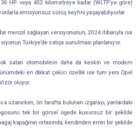
136 HP veya 402 kilometreye kadar (WLTP’ye göre)
onlarla emisyonsuz sürüş keyfini yaşayabiliyorlar.
ar menzil sağlayan versiyonunun, 2024 itibarıyla ise
rsiyonun Türkiye’de satışa sunulması planlanıyor.
n çok satan otomobilinin daha da keskin ve modern
ünümdeki en dikkat çekici özellik ise tüm yeni Opel
 Vizör oluyor.
a uzanırken, ön tarafta bulunan ızgarayı, yanlardaki
ogosunu tek bir görsel ögede kusursuz bir şekilde
k bagaj kapağının ortasında, kendinden emin bir şekilde