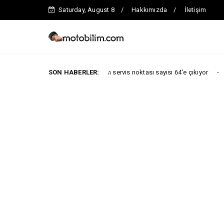
Saturday, August 8
Hakkımızda
İletişim
 sonuna kadar toplam servis noktası sayısı 64'e çıkıyor
SON HABERLER:
ARABA KAMP