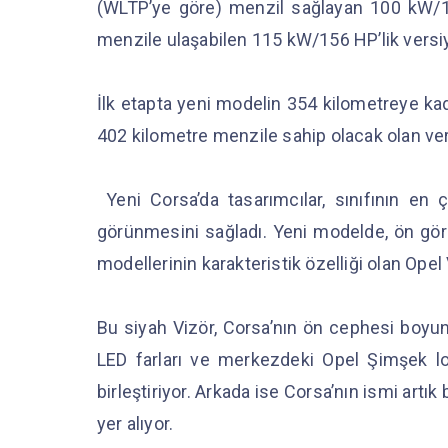
(WLTP’ye göre) menzil sağlayan 100 kW/
menzile ulaşabilen 115 kW/156 HP’lik versiy
İlk etapta yeni modelin 354 kilometreye kad
402 kilometre menzile sahip olacak olan ve
Yeni Corsa’da tasarımcılar, sınıfının e
görünmesini sağladı. Yeni modelde, ön gör
modellerinin karakteristik özelliği olan Opel
Bu siyah Vizör, Corsa’nın ön cephesi boyunc
LED farları ve merkezdeki Opel Şimşek l
birleştiriyor. Arkada ise Corsa’nın ismi artı
yer alıyor.