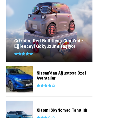
Citroën, Red Bull Uçuş Günü'nde
Eğlenceyi Gökyüzüne Taşıyor
Nissan'dan Ağustosa Özel
Avantajlar
Xiaomi SkyNomad Tanıtıldı