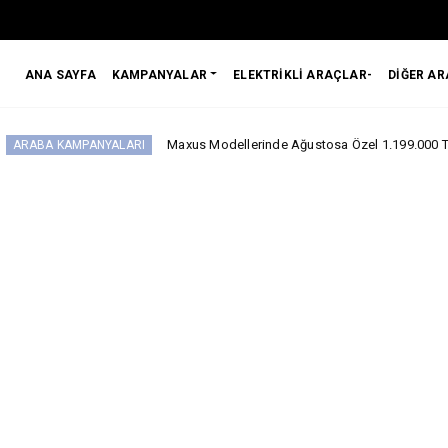
ANA SAYFA
KAMPANYALAR
ELEKTRİKLİ ARAÇLAR-
DİĞER A
Maxus Modellerinde Ağustosa Özel 1.199.000 Tl’den Başlayan B
ANYALARI