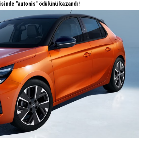
risinde "autonis" ödülünü kazandı!