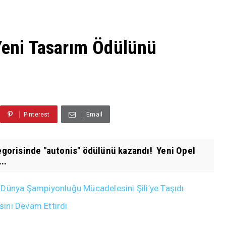
 Yeni Tasarım Ödülünü
Pinterest
Email
tegorisinde "autonis" ödülünü kazandı! Yeni Opel
..
 Dünya Şampiyonluğu Mücadelesini Şili’ye Taşıdı
isini Devam Ettirdi