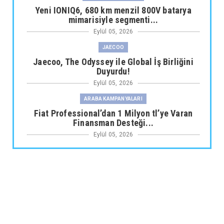
Yeni IONIQ6, 680 km menzil 800V batarya
mimarisiyle segmenti...
Eylül 05, 2026
JAECOO
Jaecoo, The Odyssey ile Global İş Birliğini
Duyurdu!
Eylül 05, 2026
ARABA KAMPANYALARI
Fiat Professional’dan 1 Milyon tl’ye Varan
Finansman Desteği...
Eylül 05, 2026
SKYWELL
Skywell'den Açıklama
Eylül 05, 2026
ARABA KAMPANYALARI
Ds N°4’te Ağustos Kampanyası
Eylül 05, 2026