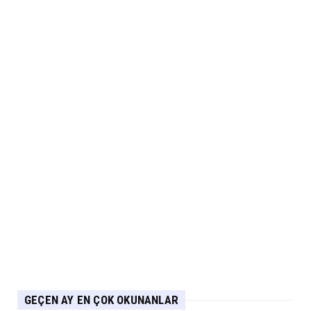
2.EL
İkinci El Otomobilde Sezgisel Fiyatlama
Tarihe Karışıyor
Eylül 04, 2026
CHERY
Chery 20 Milyon Araç ile Aylık 200 Bin
Adedin Üzerinde İhrac...
Eylül 04, 2026
ARABA KAMPANYALARI
Lexus’ta LBX ve RX Performance Hybrid
Modellerinde Özel Fiya...
Eylül 04, 2026
GEÇEN AY EN ÇOK OKUNANLAR