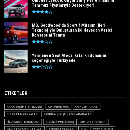
Omoda | Jaecoo, Güçlü Satış Performansını
Temmuz Fiyatlarıyla Destekliyor!
MG, Goodwood’da Sportif Mirasını İleri
Teknolojiyle Buluşturan İki Heyecan Verici
Konseptini Tanıttı
Yenilenen Seat Ateca iki farklı donanım
seçeneğiyle Türkiyede
ETIKETLER
ARAÇ TAKİP SİSTEMLERİ
AUTONOMOUS
CONCEPT CARS
DİĞER KAMPANYALAR
FABRİKA ÇIKIŞLI LPGLİ ARABALAR
FİLO(ARAÇ) KİRALAMA
GİZLİLİK POLİTİKASI
MOTOR SPORLARI
NAVİGASYON CİHAZLARI
SERVİS ARAÇLARI
SUV
TEST SÜRÜŞÜ