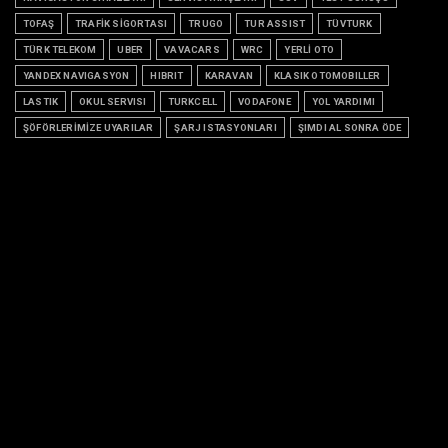
TOFAŞ
TRAFİK SİGORTASI
TRUGO
TUR ASSIST
TÜVTURK
TÜRK TELEKOM
UBER
VAVACARS
WRC
YERLİ OTO
YANDEX NAVIGASYON
HIBRIT
KARAVAN
KLASIK OTOMOBILLER
LASTIK
OKUL SERVISI
TURKCELL
VODAFONE
YOL YARDIMI
ŞÖFÖRLERİMİZE UYARILAR
ŞARJ ISTASYONLARI
ŞIMDI AL SONRA ÖDE