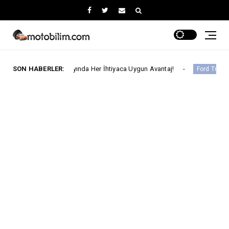
ğustos Ayında Her İhtiyaca Uygun Avantaj!
SON HABERLER:
Ford Trucks 
Ford Trucks