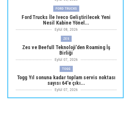
FORD TRUCKS
Ford Trucks İle Iveco Geliştirilecek Yeni
Nesil Kabine Yönel...
Eylül 08, 2026
ZES
Zes ve Beefull Teknoloji’den Roaming İş
Birliği
Eylül 07, 2026
TOGG
Togg Yıl sonuna kadar toplam servis noktası
sayısı 64'e çıkı...
Eylül 07, 2026
ARABA KAMPANYALARI
Maxus Modellerinde Ağustosa Özel
1.199.000 Tl’den Başlayan B...
Eylül 07, 2026
ARABA KAMPANYALARI