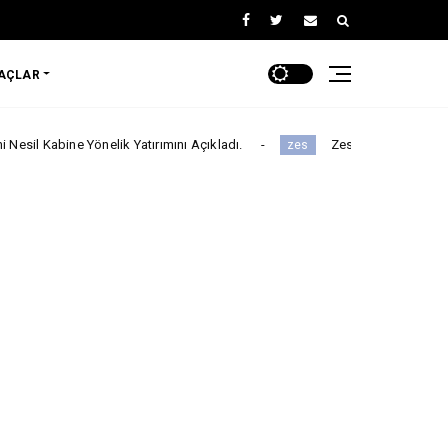
RAÇLAR
elik Yatırımını Açıkladı.
Zes ve Beefull Teknoloji’den Roaming İ
zes