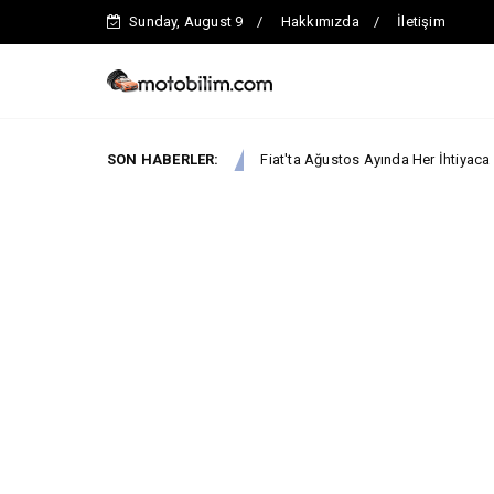
Sunday, August 9
Hakkımızda
İletişim
SON HABERLER:
Fiat'ta Ağustos Ayında Her İhtiyaca Uygun Avantaj!
BA KAMPANYALARI