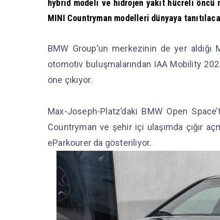
hybrid modeli ve hidrojen yakıt hücreli önc
MINI Countryman modelleri dünyaya tanıtılac
BMW Group’un merkezinin de yer aldığı M
otomotiv buluşmalarından IAA Mobility 2023
öne çıkıyor.
Max-Joseph-Platz’daki BMW Open Space’t
Countryman ve şehir içi ulaşımda çığır aç
eParkourer da gösteriliyor.