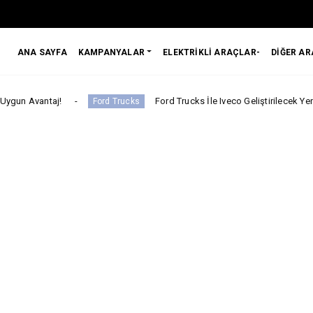
ANA SAYFA
KAMPANYALAR
ELEKTRİKLİ ARAÇLAR-
DİĞER A
Ford Trucks İle Iveco Geliştirilecek Yeni Nesil Kabine Yön
Ford Trucks