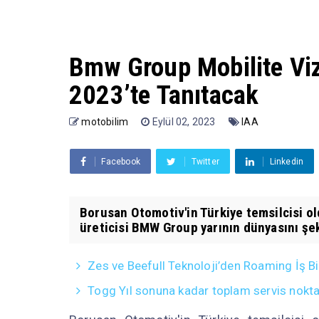
Bmw Group Mobilite Vi
2023’te Tanıtacak
motobilim
Eylül 02, 2023
IAA
Facebook
Twitter
Linkedin
Borusan Otomotiv'in Türkiye temsilcisi 
üreticisi BMW Group yarının dünyasını şek
Zes ve Beefull Teknoloji’den Roaming İş Bir
Togg Yıl sonuna kadar toplam servis noktas