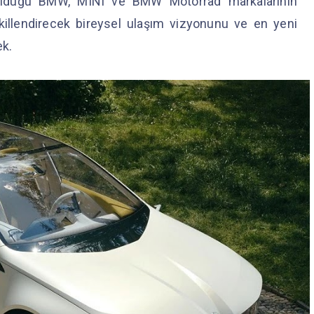
 olduğu BMW, MINI ve BMW Motorrad markalarının
killendirecek bireysel ulaşım vizyonunu ve en yeni
ek.