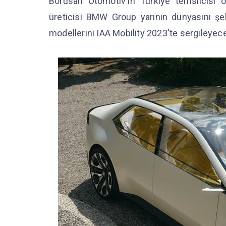
Borusan Otomotiv'in Türkiye temsilcisi
üreticisi BMW Group yarının dünyasını şe
modellerini IAA Mobility 2023'te sergileyec