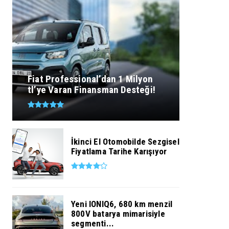
Fiat Professional’dan 1 Milyon
tl’ye Varan Finansman Desteği!
İkinci El Otomobilde Sezgisel
Fiyatlama Tarihe Karışıyor
Yeni IONIQ6, 680 km menzil
800V batarya mimarisiyle
segmenti...