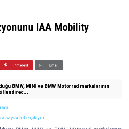
zyonunu IAA Mobility
Pinterest
Email
olduğu BMW, MINI ve BMW Motorrad markalarının
illendirec...
liği
ı sayısı 64'e çıkıyor