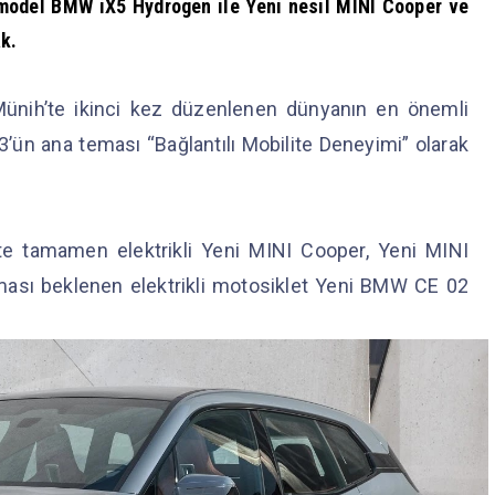
ü model BMW iX5 Hydrogen ile Yeni nesil MINI Cooper ve
ak.
ünih’te ikinci kez düzenlenen dünyanın en önemli
’ün ana teması “Bağlantılı Mobilite Deneyimi” olarak
e tamamen elektrikli Yeni MINI Cooper, Yeni MINI
ması beklenen elektrikli motosiklet Yeni BMW CE 02