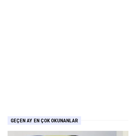
Ds N°4’te Ağustos Kampanyası
Eylül 05, 2026
2.EL
İkinci El Otomobilde Sezgisel Fiyatlama
Tarihe Karışıyor
Eylül 04, 2026
CHERY
Chery 20 Milyon Araç ile Aylık 200 Bin
Adedin Üzerinde İhrac...
Eylül 04, 2026
GEÇEN AY EN ÇOK OKUNANLAR