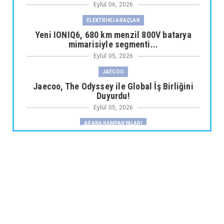
Eylül 06, 2026
ELEKTRİKLİ ARAÇLAR
Yeni IONIQ6, 680 km menzil 800V batarya
mimarisiyle segmenti...
Eylül 05, 2026
JAECOO
Jaecoo, The Odyssey ile Global İş Birliğini
Duyurdu!
Eylül 05, 2026
ARABA KAMPANYALARI
Fiat Professional’dan 1 Milyon tl’ye Varan
Finansman Desteği...
Eylül 05, 2026
SKYWELL
Skywell'den Açıklama
Eylül 05, 2026
ARABA KAMPANYALARI