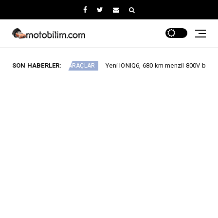
SON HABERLER:
Yeni IONIQ6, 680 km menzil 800V batarya mimarisiyle s
EKTRİKLİ ARAÇLAR