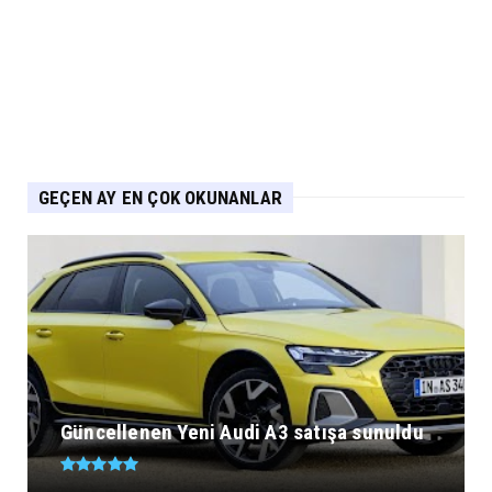
PEUGEOT Ağustos Kampanyası: 2008, 3008,
5008 ve E-208’de Sıf...
Eylül 04, 2026
GEÇEN AY EN ÇOK OKUNANLAR
Güncellenen Yeni Audi A3 satışa sunuldu