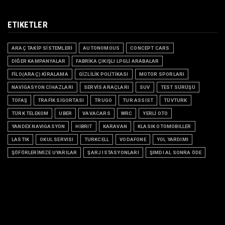
ETIKETLER
ARAÇ TAKİP SİSTEMLERİ
AUTONOMOUS
CONCEPT CARS
DİĞER KAMPANYALAR
FABRİKA ÇIKIŞLI LPGLİ ARABALAR
FİLO(ARAÇ) KİRALAMA
GİZLİLİK POLİTİKASI
MOTOR SPORLARI
NAVİGASYON CİHAZLARI
SERVİS ARAÇLARI
SUV
TEST SÜRÜŞÜ
TOFAŞ
TRAFİK SİGORTASI
TRUGO
TUR ASSIST
TÜVTURK
TÜRK TELEKOM
UBER
VAVACARS
WRC
YERLİ OTO
YANDEX NAVIGASYON
HIBRIT
KARAVAN
KLASIK OTOMOBILLER
LASTIK
OKUL SERVISI
TURKCELL
VODAFONE
YOL YARDIMI
ŞÖFÖRLERİMİZE UYARILAR
ŞARJ ISTASYONLARI
ŞIMDI AL SONRA ÖDE