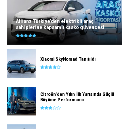
Allianz Türkiye’den elektrikli araç
sahiplerine kapsamlı kasko güvencesi
Xiaomi SkyNomad Tanıtıldı
Citroën'den Yılın İlk Yarısında Güçlü
Büyüme Performansı