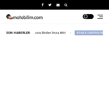
 3 Rekora Birden İmza Attı!
SON HABERLER:
Lexus’ta LBX ve
ARABA KAMPANYALARI