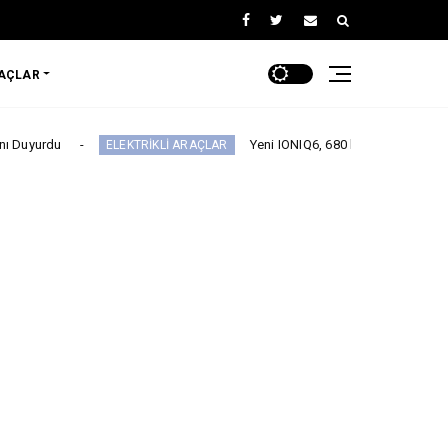
RAÇLAR
Yeni IONIQ6, 680 km menzil 800V batarya mimari
ELEKTRİKLİ ARAÇLAR