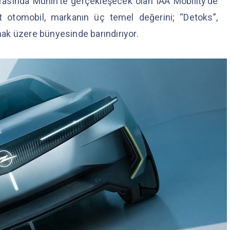
i arasında Münih’te gerçekleşecek olan IAA Mobility’de
t otomobil, markanın üç temel değerini; “Detoks”,
ak üzere bünyesinde barındırıyor.