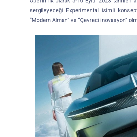
Opel’in ilk olarak 5-10 Eylül 2023 tarihler
sergileyeceği Experimental isimli konsep
“Modern Alman” ve “Çevreci inovasyon” olm