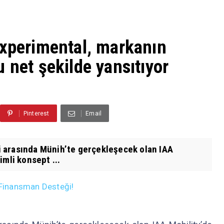
Experimental, markanın
 net şekilde yansıtıyor
Pinterest
Email
eri arasında Münih’te gerçekleşecek olan IAA
imli konsept ...
n Finansman Desteği!