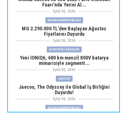
Fuarı’nda Yerini Al...
Eylül 06, 2026
ARABA KAMPANYALARI
MG 2.290.000 TL’den Başlayan Ağustos
Fiyatlarını Duyurdu
Eylül 06, 2026
ELEKTRİKLİ ARAÇLAR
Yeni IONIQ6, 680 km menzil 800V batarya
mimarisiyle segmenti...
Eylül 05, 2026
JAECOO
Jaecoo, The Odyssey ile Global İş Birliğini
Duyurdu!
Eylül 05, 2026
ARABA KAMPANYALARI
Fiat Professional’dan 1 Milyon tl’ye Varan
Finansman Desteği...