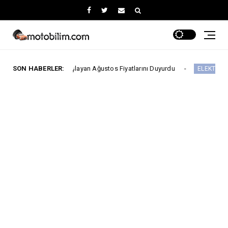
’den Başlayan Ağustos Fiyatlarını Duyurdu
SON HABERLER:
Y
ELEKTRİKLİ ARAÇLAR