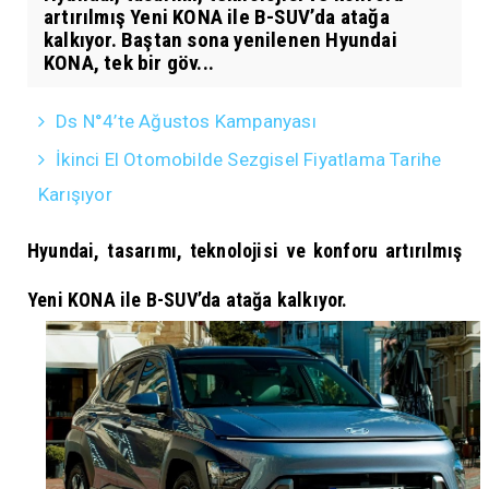
artırılmış Yeni KONA ile B-SUV’da atağa
kalkıyor. Baştan sona yenilenen Hyundai
KONA, tek bir göv...
Ds N°4’te Ağustos Kampanyası
İkinci El Otomobilde Sezgisel Fiyatlama Tarihe
Karışıyor
Hyundai, tasarımı, teknolojisi ve konforu artırılmış
Yeni KONA ile B-SUV’da atağa kalkıyor.