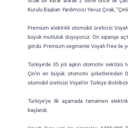
ortak bir karar alarak 2 sene önce ilk çal
Kurulu Başkan Yardımcısı Yavuz Çırak, “Çinl
Premium elektrikli otomobil üreticisi Voy
büyük mutluluk duyuyoruz. Ön siparişe açt
gördü. Premium segmente Voyah Free ile yen
Türkiye’de 35 yılı aşkın otomotiv sektörü 
Çin’in en büyük otomotiv şirketlerinden D
otomobil üreticisi Voyah’ın Türkiye distribüt
Türkiye’ye ilk aşamada tamamen elektri
başlandı.