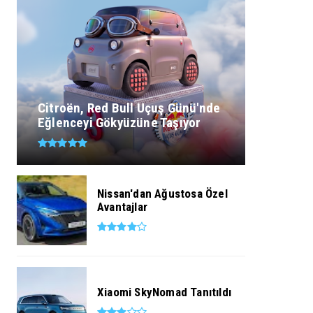
Citroën, Red Bull Uçuş Günü'nde
Eğlenceyi Gökyüzüne Taşıyor
Nissan'dan Ağustosa Özel
Avantajlar
Xiaomi SkyNomad Tanıtıldı