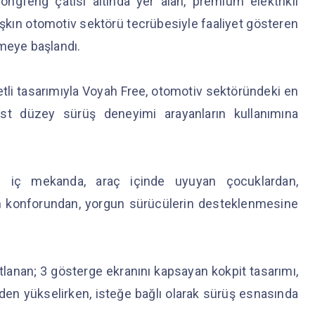
ongfeng çatısı altında yer alan, premium elektrikli
ı aşkın otomotiv sektörü tecrübesiyle faaliyet gösteren
lmeye başlandı.
etli tasarımıyla Voyah Free, otomotiv sektöründeki en
 üst düzey sürüş deneyimi arayanların kullanımına
n iç mekanda, araç içinde uyuyan çocuklardan,
m konforundan, yorgun sürücülerin desteklenmesine
lanan; 3 gösterge ekranını kapsayan kokpit tasarımı,
rinden yükselirken, isteğe bağlı olarak sürüş esnasında