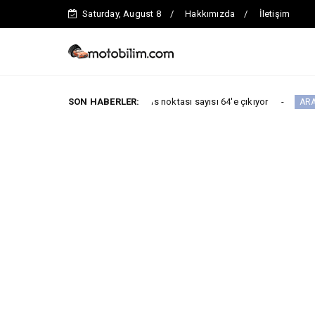
Saturday, August 8
Hakkımızda
İletişim
 kadar toplam servis noktası sayısı 64'e çıkıyor
SON HABERLER:
ARABA KAMPANYALA