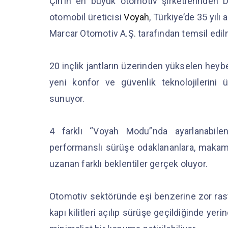
Çin’in en büyük otomotiv şirketlerinden D
otomobil üreticisi
Voyah
, Türkiye’de 35 yıl
Marcar Otomotiv A.Ş. tarafından temsil edi
20 inçlik jantların üzerinden yükselen heyb
yeni konfor ve güvenlik teknolojilerini
sunuyor.
4 farklı “Voyah Modu”nda ayarlanabile
performanslı sürüşe odaklananlara, maka
uzanan farklı beklentiler gerçek oluyor.
Otomotiv sektöründe eşi benzerine zor rast
kapı kilitleri açılıp sürüşe geçildiğinde ye