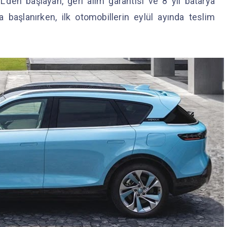
L’den başlayan, geri alım garantisi ve 8 yıl batarya
a başlanırken, ilk otomobillerin eylül ayında teslim