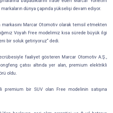
ışmalarına başladıklarını ifade eden Marcar Yönetim
i markaların dünya çapında yükselişi devam ediyor.
ah markasını Marcar Otomotiv olarak temsil etmekten
ığımız Voyah Free modelimiz kısa sürede büyük ilgi
i bir soluk getiriyoruz” dedi.
tecrübesiyle faaliyet gösteren Marcar Otomotiv A.Ş.,
ongfeng çatısı altında yer alan, premium elektrikli
örü oldu.
kli premium bir SUV olan Free modelinin satışına