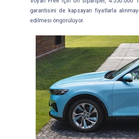
Voyah Free için ön siparişler, 4.550.000 T
garantisini de kapsayan fiyatlarla alınmay
edilmesi öngörülüyor.