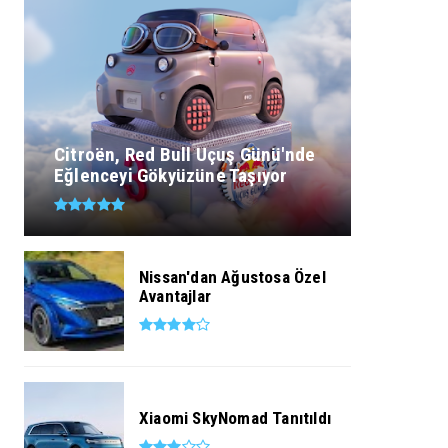
Citroën, Red Bull Uçuş Günü'nde
Eğlenceyi Gökyüzüne Taşıyor
Nissan'dan Ağustosa Özel
Avantajlar
Xiaomi SkyNomad Tanıtıldı