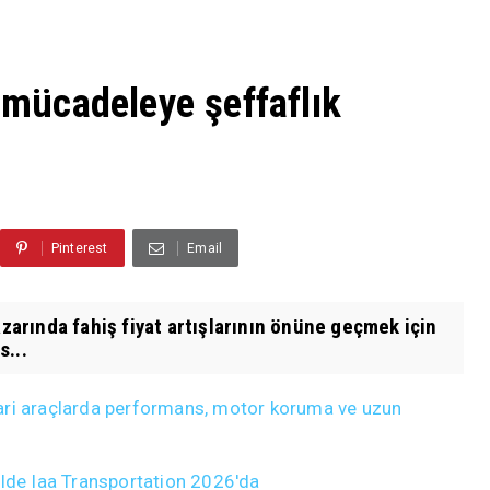
a mücadeleye şeffaflık
Pinterest
Email
azarında fahiş fiyat artışlarının önüne geçmek için
s...
ticari araçlarda performans, motor koruma ve uzun
ülde Iaa Transportation 2026'da