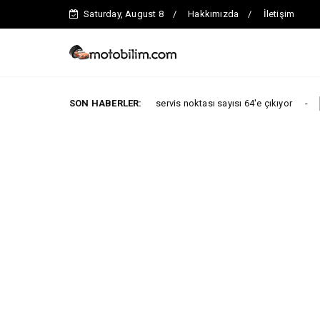
Saturday, August 8
Hakkımızda
İletişim
 sonuna kadar toplam servis noktası sayısı 64'e çıkıyor
SON HABERLER:
ARABA KAMPA