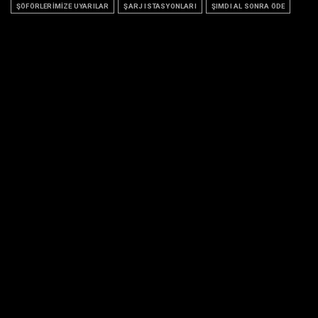
ŞÖFÖRLERİMİZE UYARILAR
ŞARJ ISTASYONLARI
ŞIMDI AL SONRA ÖDE