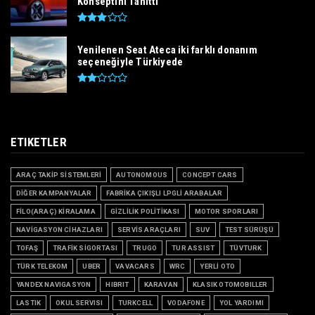
Konseptini Tanıttı
Yenilenen Seat Ateca iki farklı donanım
seçeneğiyle Türkiyede
ETIKETLER
ARAÇ TAKİP SİSTEMLERİ
AUTONOMOUS
CONCEPT CARS
DİĞER KAMPANYALAR
FABRİKA ÇIKIŞLI LPGLİ ARABALAR
FİLO(ARAÇ) KİRALAMA
GİZLİLİK POLİTİKASI
MOTOR SPORLARI
NAVİGASYON CİHAZLARI
SERVİS ARAÇLARI
SUV
TEST SÜRÜŞÜ
TOFAŞ
TRAFİK SİGORTASI
TRUGO
TUR ASSIST
TÜVTURK
TÜRK TELEKOM
UBER
VAVACARS
WRC
YERLİ OTO
YANDEX NAVIGASYON
HIBRIT
KARAVAN
KLASIK OTOMOBILLER
LASTIK
OKUL SERVISI
TURKCELL
VODAFONE
YOL YARDIMI