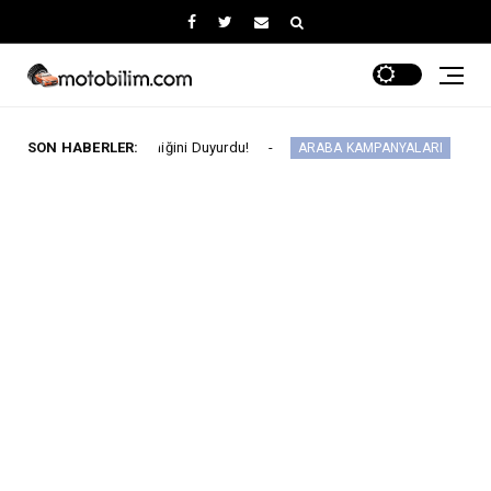
İş Birliğini Duyurdu!
SON HABERLER:
Fiat Professional’dan 
ARABA KAMPANYALARI