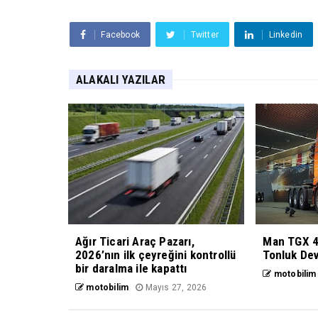
Facebook
Twitter
Linkedin
ALAKALI YAZILAR
Ağır Ticari Araç Pazarı,
Man TGX 4
2026’nın ilk çeyreğini kontrollü
Tonluk Dev
bir daralma ile kapattı
motobilim
motobilim
Mayıs 27, 2026