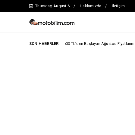
Thursday, August 6
Hakkımızda
İletişim
MG 2.290.000 TL’den Başlayan Ağustos Fiyatlarını Duyurdu
SON HABERLER:
NYALARI