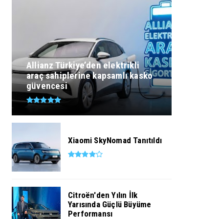
Allianz Türkiye’den elektrikli
araç sahiplerine kapsamlı kasko
güvencesi
Xiaomi SkyNomad Tanıtıldı
Citroën'den Yılın İlk
Yarısında Güçlü Büyüme
Performansı