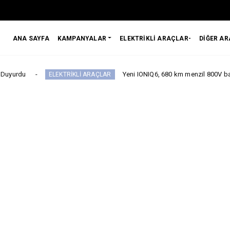
ANA SAYFA
KAMPANYALAR
ELEKTRİKLİ ARAÇLAR-
DİĞER A
Yeni IONIQ6, 680 km menzil 800V batarya mimarisi
ELEKTRİKLİ ARAÇLAR