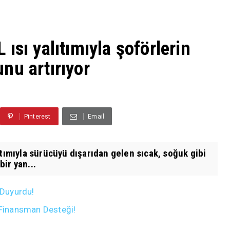
ısı yalıtımıyla şoförlerin
nu artırıyor
Pinterest
Email
ıtımıyla sürücüyü dışarıdan gelen sıcak, soğuk gibi
ir yan...
 Duyurdu!
n Finansman Desteği!