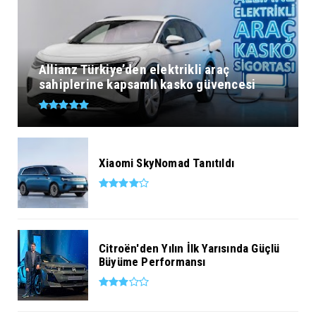
Allianz Türkiye’den elektrikli araç
sahiplerine kapsamlı kasko güvencesi
Xiaomi SkyNomad Tanıtıldı
Citroën'den Yılın İlk Yarısında Güçlü
Büyüme Performansı