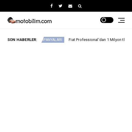
SON HABERLER:
Fiat Professional’dan 1 Milyon tl’ye Varan Finansman D
A KAMPANYALARI