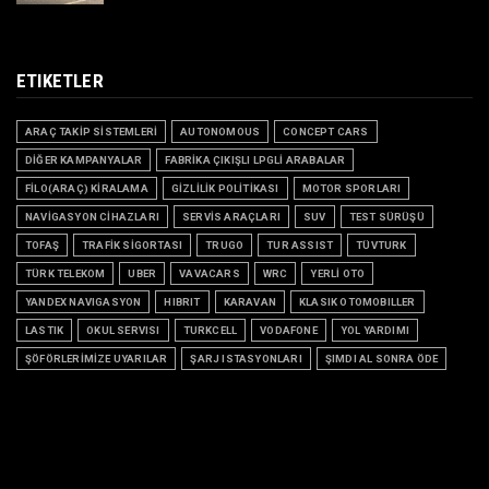
ETIKETLER
ARAÇ TAKİP SİSTEMLERİ
AUTONOMOUS
CONCEPT CARS
DİĞER KAMPANYALAR
FABRİKA ÇIKIŞLI LPGLİ ARABALAR
FİLO(ARAÇ) KİRALAMA
GİZLİLİK POLİTİKASI
MOTOR SPORLARI
NAVİGASYON CİHAZLARI
SERVİS ARAÇLARI
SUV
TEST SÜRÜŞÜ
TOFAŞ
TRAFİK SİGORTASI
TRUGO
TUR ASSIST
TÜVTURK
TÜRK TELEKOM
UBER
VAVACARS
WRC
YERLİ OTO
YANDEX NAVIGASYON
HIBRIT
KARAVAN
KLASIK OTOMOBILLER
LASTIK
OKUL SERVISI
TURKCELL
VODAFONE
YOL YARDIMI
ŞÖFÖRLERİMİZE UYARILAR
ŞARJ ISTASYONLARI
ŞIMDI AL SONRA ÖDE