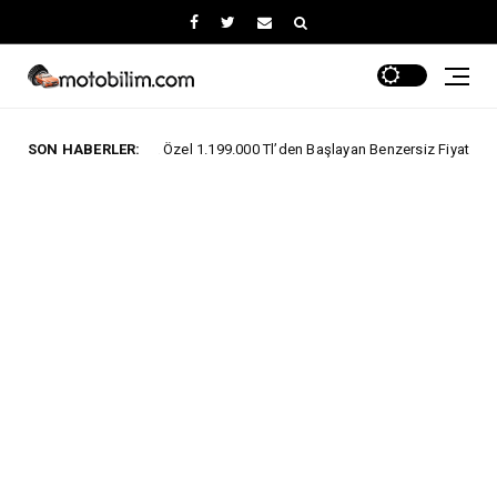
stosa Özel 1.199.000 Tl’den Başlayan Benzersiz Fiyatlar
SON HABERLER:
ARABA KA