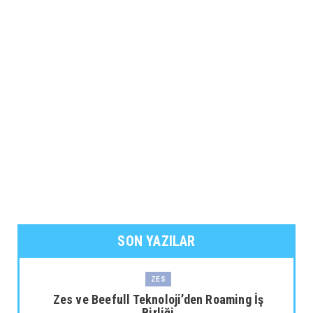
SON YAZILAR
ZES
Zes ve Beefull Teknoloji’den Roaming İş
Birliği