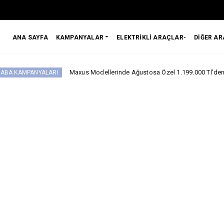
ANA SAYFA
KAMPANYALAR
ELEKTRİKLİ ARAÇLAR-
DİĞER A
Maxus Modellerinde Ağustosa Özel 1.199.000 Tl’den Başlayan Benzersiz
I