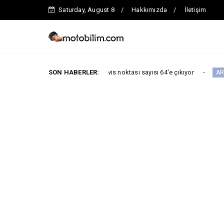
Saturday, August 8
Hakkımızda
İletişim
adar toplam servis noktası sayısı 64'e çıkıyor
SON HABERLER:
ARABA KAMPANYALAR