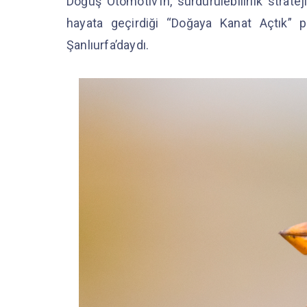
Doğuş Otomotiv’in, sürdürülebilirlik strate
hayata geçirdiği “Doğaya Kanat Açtık” p
Şanlıurfa’daydı.