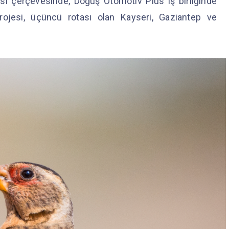
jisi çerçevesinde, Doğuş Otomotiv Plus iş birliğinde
rojesi, üçüncü rotası olan Kayseri, Gaziantep ve