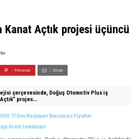
 Kanat Açtık projesi üçüncü
tiv
Pinterest
Email
tejisi çerçevesinde, Doğuş Otomotiv Plus iş
Açtık” projes...
00 Tl’den Başlayan Benzersiz Fiyatlar
jlı Kredi İmkânları!