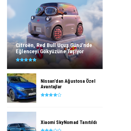
Citroën, Red Bull Uçuş Günü'nde
Eğlenceyi Gökyüzüne Taşıyor
Nissan'dan Ağustosa Özel
Avantajlar
Xiaomi SkyNomad Tanıtıldı