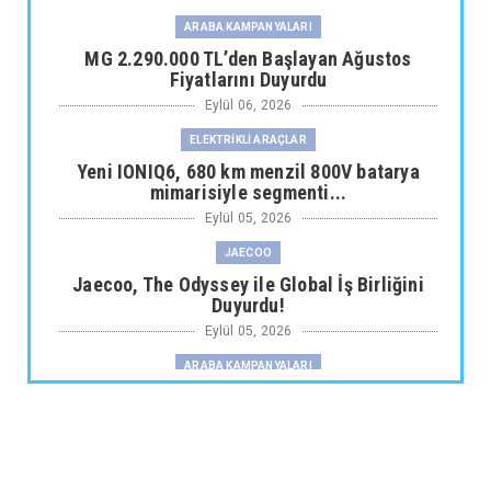
ARABA KAMPANYALARI
MG 2.290.000 TL’den Başlayan Ağustos
Fiyatlarını Duyurdu
Eylül 06, 2026
ELEKTRİKLİ ARAÇLAR
Yeni IONIQ6, 680 km menzil 800V batarya
mimarisiyle segmenti...
Eylül 05, 2026
JAECOO
Jaecoo, The Odyssey ile Global İş Birliğini
Duyurdu!
Eylül 05, 2026
ARABA KAMPANYALARI
Fiat Professional’dan 1 Milyon tl’ye Varan
Finansman Desteği...
Eylül 05, 2026
SKYWELL