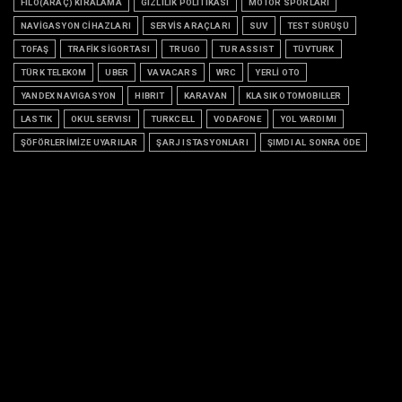
FİLO(ARAÇ) KİRALAMA
GİZLİLİK POLİTİKASI
MOTOR SPORLARI
NAVİGASYON CİHAZLARI
SERVİS ARAÇLARI
SUV
TEST SÜRÜŞÜ
TOFAŞ
TRAFİK SİGORTASI
TRUGO
TUR ASSIST
TÜVTURK
TÜRK TELEKOM
UBER
VAVACARS
WRC
YERLİ OTO
YANDEX NAVIGASYON
HIBRIT
KARAVAN
KLASIK OTOMOBILLER
LASTIK
OKUL SERVISI
TURKCELL
VODAFONE
YOL YARDIMI
ŞÖFÖRLERİMİZE UYARILAR
ŞARJ ISTASYONLARI
ŞIMDI AL SONRA ÖDE