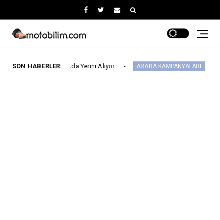
Fuarı’nda Yerini Alıyor
SON HABERLER:
MG 2.290.000 TL’de
ARABA KAMPANYALARI