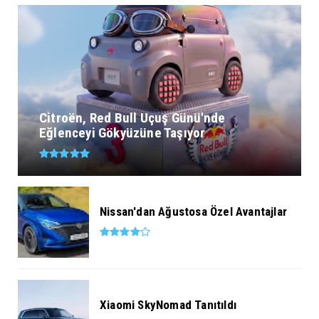
Citroën, Red Bull Uçuş Günü'nde
Eğlenceyi Gökyüzüne Taşıyor
Nissan'dan Ağustosa Özel Avantajlar
Xiaomi SkyNomad Tanıtıldı