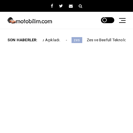
ırımını Açıkladı.
SON HABERLER:
Zes ve Beefull Teknoloji’den Roaming İş Birli
zes