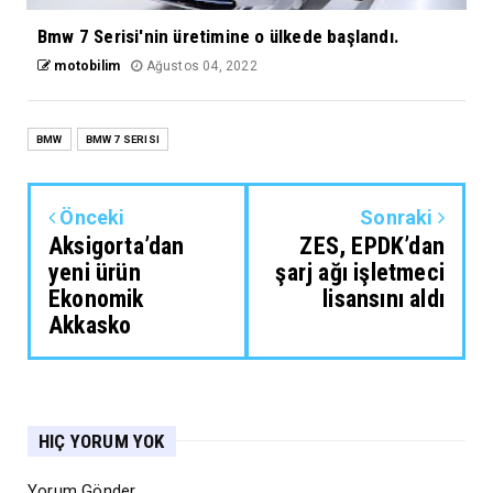
Bmw 7 Serisi'nin üretimine o ülkede başlandı.
motobilim
Ağustos 04, 2022
BMW
BMW 7 SERISI
Önceki
Sonraki
Aksigorta’dan
ZES, EPDK’dan
yeni ürün
şarj ağı işletmeci
Ekonomik
lisansını aldı
Akkasko
HIÇ YORUM YOK
Yorum Gönder