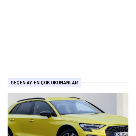
NİSSAN
Nissan Qashqai e-POWER’den Guinness
Dünya Rekoru Tek Depoyla...
Eylül 07, 2026
AUDİ
Audi Nuvolari 405 günde geliştirildi
Eylül 06, 2026
GEÇEN AY EN ÇOK OKUNANLAR