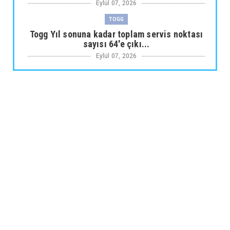
Eylül 07, 2026
TOGG
Togg Yıl sonuna kadar toplam servis noktası
sayısı 64'e çıkı...
Eylül 07, 2026
ARABA KAMPANYALARI
Maxus Modellerinde Ağustosa Özel
1.199.000 Tl’den Başlayan B...
Eylül 07, 2026
ARABA KAMPANYALARI
Citroën Modellerinde Ağustosa Özel
Avantajlı Kredi İmkânları...
Eylül 07, 2026
MUSATTI MOTOR
Musatti Motor Carbot, Kingpow ve Off Track
ile Ürün Gamını G...
Eylül 07, 2026