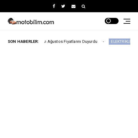
n Başlayan Ağustos Fiyatlarını Duyurdu
SON HABERLER:
Yeni
ELEKTRİKLİ ARAÇLAR