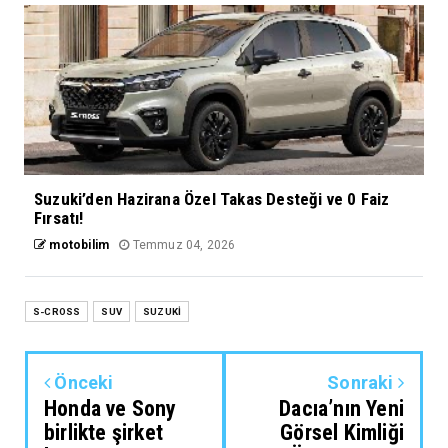
Suzuki’den Hazirana Özel Takas Desteği ve 0 Faiz
Fırsatı!
motobilim
Temmuz 04, 2026
S-CROSS
SUV
SUZUKİ
Önceki
Sonraki
Honda ve Sony
Dacıa’nın Yeni
birlikte şirket
Görsel Kimliği