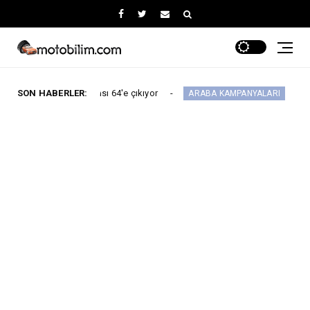
sı sayısı 64'e çıkıyor
SON HABERLER:
Maxus Modellerinde A
ARABA KAMPANYALARI