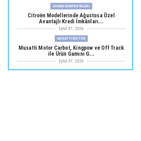
ARABA KAMPANYALARI
Citroën Modellerinde Ağustosa Özel
Avantajlı Kredi İmkânları...
Eylül 07, 2026
MUSATTI MOTOR
Musatti Motor Carbot, Kingpow ve Off Track
ile Ürün Gamını G...
Eylül 07, 2026
NİSSAN
Nissan Qashqai e-POWER’den Guinness
Dünya Rekoru Tek Depoyla...
Eylül 07, 2026
AUDİ
Audi Nuvolari 405 günde geliştirildi
Eylül 06, 2026
JAECOO
Omoda Jaecoo İlk Kez 2026 Paris Otomobil