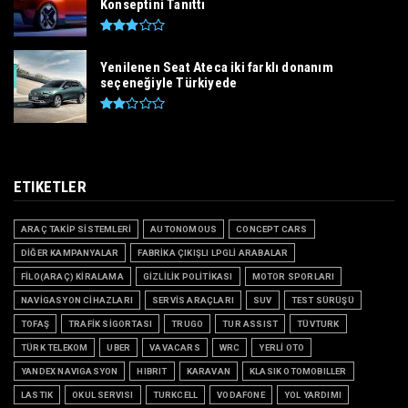
Konseptini Tanıttı
Yenilenen Seat Ateca iki farklı donanım
seçeneğiyle Türkiyede
ETIKETLER
ARAÇ TAKİP SİSTEMLERİ
AUTONOMOUS
CONCEPT CARS
DİĞER KAMPANYALAR
FABRİKA ÇIKIŞLI LPGLİ ARABALAR
FİLO(ARAÇ) KİRALAMA
GİZLİLİK POLİTİKASI
MOTOR SPORLARI
NAVİGASYON CİHAZLARI
SERVİS ARAÇLARI
SUV
TEST SÜRÜŞÜ
TOFAŞ
TRAFİK SİGORTASI
TRUGO
TUR ASSIST
TÜVTURK
TÜRK TELEKOM
UBER
VAVACARS
WRC
YERLİ OTO
YANDEX NAVIGASYON
HIBRIT
KARAVAN
KLASIK OTOMOBILLER
LASTIK
OKUL SERVISI
TURKCELL
VODAFONE
YOL YARDIMI