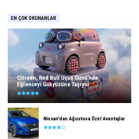
EN ÇOK OKUNANLAR
Citroën, Red Bull Uçuş Günü'nde
Eğlenceyi Gökyüzüne Taşıyor
Nissan'dan Ağustosa Özel Avantajlar