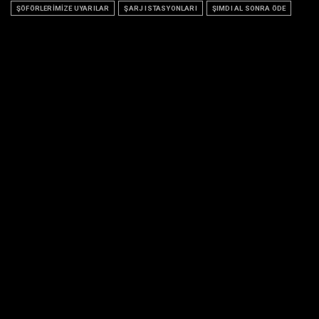
ŞÖFÖRLERİMİZE UYARILAR
ŞARJ ISTASYONLARI
ŞIMDI AL SONRA ÖDE