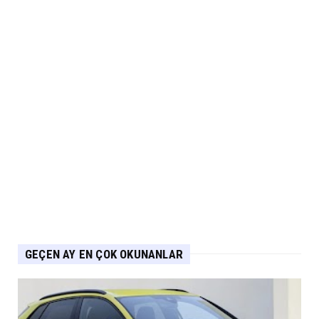
Fuarı’nda Yerini Al...
Eylül 06, 2026
ARABA KAMPANYALARI
MG 2.290.000 TL’den Başlayan Ağustos
Fiyatlarını Duyurdu
Eylül 06, 2026
ELEKTRİKLİ ARAÇLAR
Yeni IONIQ6, 680 km menzil 800V batarya
mimarisiyle segmenti...
Eylül 05, 2026
GEÇEN AY EN ÇOK OKUNANLAR