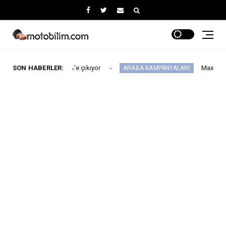
yısı 64'e çıkıyor
SON HABERLER:
Maxus Modellerinde Ağust
ARABA KAMPANYALARI