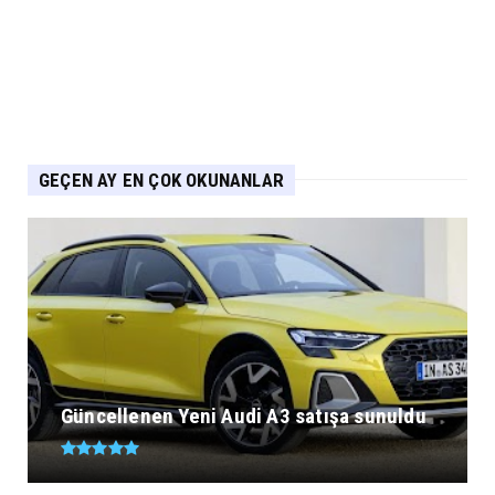
Yeni IONIQ6, 680 km menzil 800V batarya
mimarisiyle segmenti...
Eylül 05, 2026
GEÇEN AY EN ÇOK OKUNANLAR
Güncellenen Yeni Audi A3 satışa sunuldu