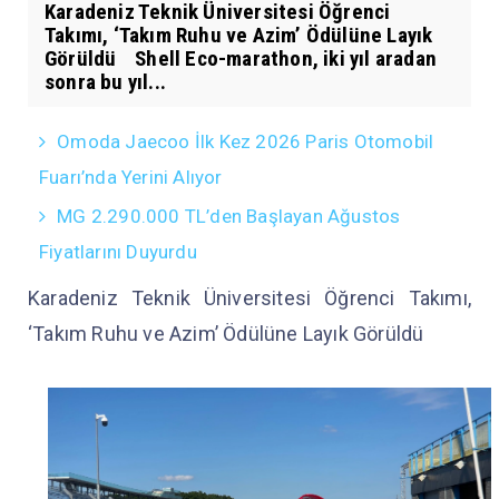
Karadeniz Teknik Üniversitesi Öğrenci
Takımı, ‘Takım Ruhu ve Azim’ Ödülüne Layık
Görüldü Shell Eco-marathon, iki yıl aradan
sonra bu yıl...
Omoda Jaecoo İlk Kez 2026 Paris Otomobil
Fuarı’nda Yerini Alıyor
MG 2.290.000 TL’den Başlayan Ağustos
Fiyatlarını Duyurdu
Karadeniz Teknik Üniversitesi Öğrenci Takımı,
‘Takım Ruhu ve Azim’ Ödülüne Layık Görüldü