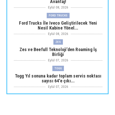
Avantaj!
Eylül 08, 2026
FORD TRUCKS
Ford Trucks İle Iveco Geliştirilecek Yeni
Nesil Kabine Yönel...
Eylül 08, 2026
ZES
Zes ve Beefull Teknoloji’den Roaming İş
Birliği
Eylül 07, 2026
TOGG
Togg Yıl sonuna kadar toplam servis noktası
sayısı 64'e çıkı...
Eylül 07, 2026
ARABA KAMPANYALARI
Maxus Modellerinde Ağustosa Özel
1.199.000 Tl’den Başlayan B...
Eylül 07, 2026