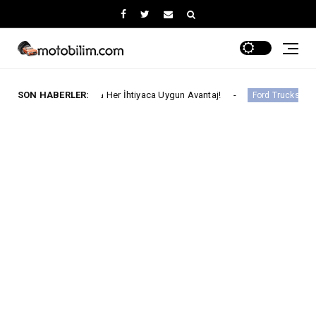
s Ayında Her İhtiyaca Uygun Avantaj!
SON HABERLER:
Ford Trucks İle I
Ford Trucks