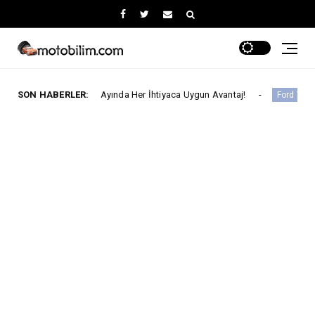
Ağustos Ayında Her İhtiyaca Uygun Avantaj!
SON HABERLER:
Ford Trucks
Ford Trucks