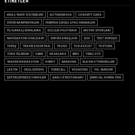
ETIKETLER
ARAÇ TAKİP SİSTEMLERİ
AUTONOMOUS
CONCEPT CARS
DİĞER KAMPANYALAR
FABRİKA ÇIKIŞLI LPGLİ ARABALAR
FİLO(ARAÇ) KİRALAMA
GİZLİLİK POLİTİKASI
MOTOR SPORLARI
NAVİGASYON CİHAZLARI
SERVİS ARAÇLARI
SUV
TEST SÜRÜŞÜ
TOFAŞ
TRAFİK SİGORTASI
TRUGO
TUR ASSIST
TÜVTURK
TÜRK TELEKOM
UBER
VAVACARS
WRC
YERLİ OTO
YANDEX NAVIGASYON
HIBRIT
KARAVAN
KLASIK OTOMOBILLER
LASTIK
OKUL SERVISI
TURKCELL
VODAFONE
YOL YARDIMI
ŞÖFÖRLERİMİZE UYARILAR
ŞARJ ISTASYONLARI
ŞIMDI AL SONRA ÖDE