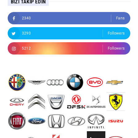
BIZI TAKIP EDIN
2340
Fans
3290
Followers
5212
Followers