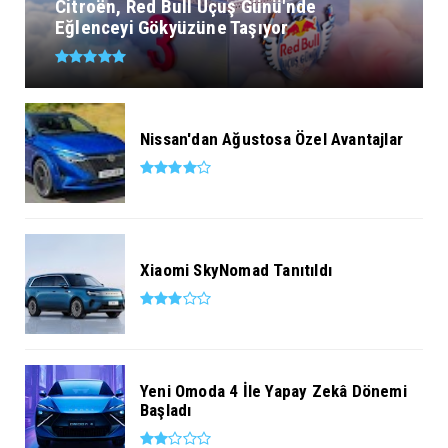
Citroën, Red Bull Uçuş Günü'nde
Eğlenceyi Gökyüzüne Taşıyor
Nissan'dan Ağustosa Özel Avantajlar
Xiaomi SkyNomad Tanıtıldı
Yeni Omoda 4 İle Yapay Zekâ Dönemi
Başladı