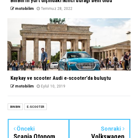
BinBin'in yurt dışındaki ikinci durağı belli oldu
motobilim
Temmuz 28, 2022
Kaykay ve scooter Audi e-scooter’da buluştu
motobilim
Eylül 10, 2019
BINBIN
E-SCOOTER
Önceki
Sonraki
Scania Otonom
Volkswagen