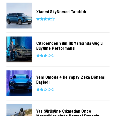
Xiaomi SkyNomad Tanıtıldı
Citroën'den Yılın İlk Yarısında Güçlü
Büyüme Performansı
Yeni Omoda 4 İle Yapay Zekâ Dönemi
Başladı
Yaz Sürüşüne Çıkmadan Önce
Motosikletinizde Kontrol Etmeniz ...