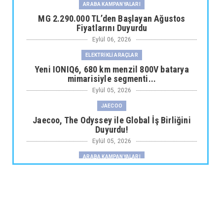
ARABA KAMPANYALARI
MG 2.290.000 TL’den Başlayan Ağustos
Fiyatlarını Duyurdu
Eylül 06, 2026
ELEKTRİKLİ ARAÇLAR
Yeni IONIQ6, 680 km menzil 800V batarya
mimarisiyle segmenti...
Eylül 05, 2026
JAECOO
Jaecoo, The Odyssey ile Global İş Birliğini
Duyurdu!
Eylül 05, 2026
ARABA KAMPANYALARI
Fiat Professional’dan 1 Milyon tl’ye Varan
Finansman Desteği...
Eylül 05, 2026
SKYWELL