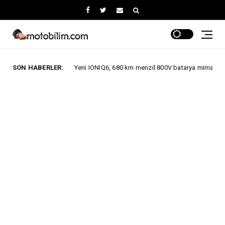
SON HABERLER:
Yeni IONIQ6, 680 km menzil 800V batarya mimarisiyle segmentinde 
AÇLAR