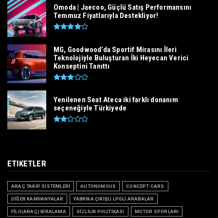
Omoda | Jaecoo, Güçlü Satış Performansını
Temmuz Fiyatlarıyla Destekliyor!
MG, Goodwood’da Sportif Mirasını İleri
Teknolojiyle Buluşturan İki Heyecan Verici
Konseptini Tanıttı
Yenilenen Seat Ateca iki farklı donanım
seçeneğiyle Türkiyede
ETIKETLER
ARAÇ TAKİP SİSTEMLERİ
AUTONOMOUS
CONCEPT CARS
DİĞER KAMPANYALAR
FABRİKA ÇIKIŞLI LPGLİ ARABALAR
FİLO(ARAÇ) KİRALAMA
GİZLİLİK POLİTİKASI
MOTOR SPORLARI