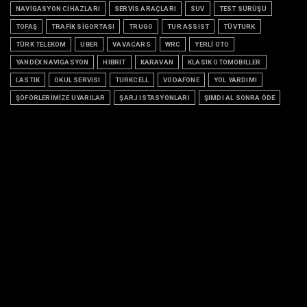
NAVİGASYON CİHAZLARI
SERVİS ARAÇLARI
SUV
TEST SÜRÜŞÜ
TOFAŞ
TRAFİK SİGORTASI
TRUGO
TUR ASSIST
TÜVTURK
TÜRK TELEKOM
UBER
VAVACARS
WRC
YERLİ OTO
YANDEX NAVIGASYON
HIBRIT
KARAVAN
KLASIK OTOMOBILLER
LASTIK
OKUL SERVISI
TURKCELL
VODAFONE
YOL YARDIMI
ŞÖFÖRLERİMİZE UYARILAR
ŞARJ ISTASYONLARI
ŞIMDI AL SONRA ÖDE