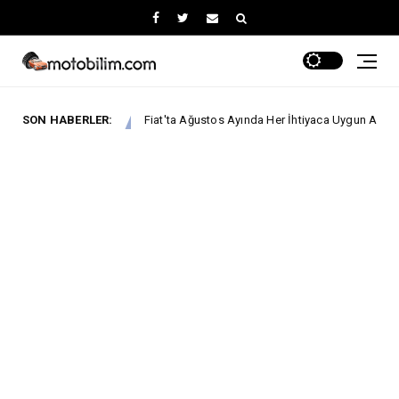
SON HABERLER:
Fiat'ta Ağustos Ayında Her İhtiyaca Uygun Avantaj!
YALARI
Ford T