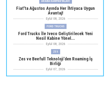
ARABA KAMPANYALARI
Fiat'ta Ağustos Ayında Her İhtiyaca Uygun
Avantaj!
Eylül 08, 2026
FORD TRUCKS
Ford Trucks İle Iveco Geliştirilecek Yeni
Nesil Kabine Yönel...
Eylül 08, 2026
ZES
Zes ve Beefull Teknoloji’den Roaming İş
Birliği
Eylül 07, 2026
TOGG
Togg Yıl sonuna kadar toplam servis noktası
sayısı 64'e çıkı...
Eylül 07, 2026
ARABA KAMPANYALARI
Maxus Modellerinde Ağustosa Özel