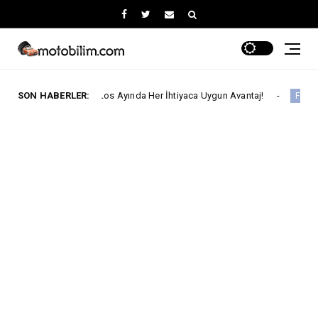
'ta Ağustos Ayında Her İhtiyaca Uygun Avantaj!
SON HABERLER:
Ford T
Ford Trucks