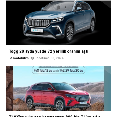
Togg 20 ayda yüzde 72 yerlilik oranını aştı
motobilim
undefined 30, 2024
T10X’te yılın son kampanyası 800 bin TL’ye sıfır