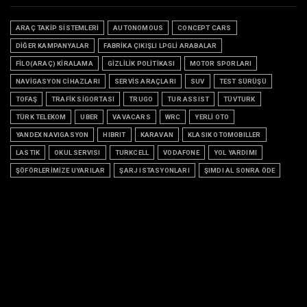
ARAÇ TAKİP SİSTEMLERİ
AUTONOMOUS
CONCEPT CARS
DİĞER KAMPANYALAR
FABRİKA ÇIKIŞLI LPGLİ ARABALAR
FİLO(ARAÇ) KİRALAMA
GİZLİLİK POLİTİKASI
MOTOR SPORLARI
NAVİGASYON CİHAZLARI
SERVİS ARAÇLARI
SUV
TEST SÜRÜŞÜ
TOFAŞ
TRAFİK SİGORTASI
TRUGO
TUR ASSIST
TÜVTURK
TÜRK TELEKOM
UBER
VAVACARS
WRC
YERLİ OTO
YANDEX NAVIGASYON
HIBRIT
KARAVAN
KLASIK OTOMOBILLER
LASTIK
OKUL SERVISI
TURKCELL
VODAFONE
YOL YARDIMI
ŞÖFÖRLERİMİZE UYARILAR
ŞARJ ISTASYONLARI
ŞIMDI AL SONRA ÖDE