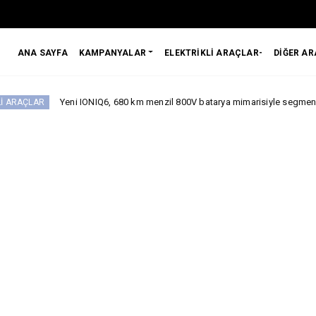
ANA SAYFA
KAMPANYALAR
ELEKTRİKLİ ARAÇLAR-
DİĞER A
Yeni IONIQ6, 680 km menzil 800V batarya mimarisiyle segmentinde iddialı.