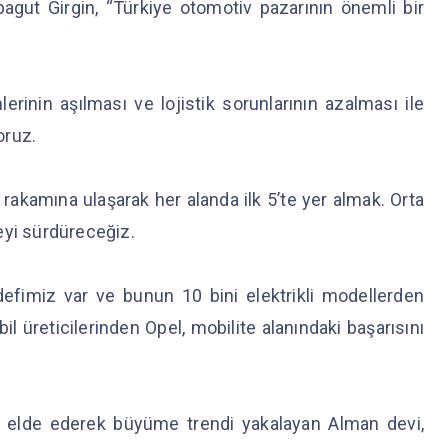
gut Girgin, “Türkiye otomotiv pazarının önemli bir
inin aşılması ve lojistik sorunlarının azalması ile
oruz.
 rakamına ulaşarak her alanda ilk 5’te yer almak. Orta
eyi sürdüreceğiz.
defimiz var ve bunun 10 bini elektrikli modellerden
 üreticilerinden Opel, mobilite alanındaki başarısını
ar elde ederek büyüme trendi yakalayan Alman devi,