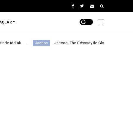
RAÇLAR
Jaecoo, The Odyssey ile Global İş Birliğini Duyurdu!
Jaecoo