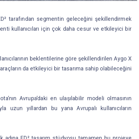
ED² tarafından segmentin geleceğini şekillendirmek
i kullanıcıları için çok daha cesur ve etkileyici bir
nıcılarının beklentilerine göre şekillendirilen Aygo X
 araçların da etkileyici bir tasarıma sahip olabileceğini
ota’nın Avrupa’daki en ulaşılabilir modeli olmasının
yla uzun yıllardan bu yana Avrupalı kullanıcıların
mek adına ED² tasarım stüdyosu tamamen bu projeye