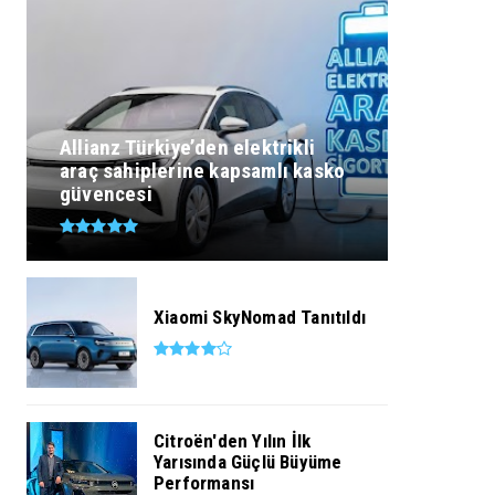
Allianz Türkiye’den elektrikli
araç sahiplerine kapsamlı kasko
güvencesi
Xiaomi SkyNomad Tanıtıldı
Citroën'den Yılın İlk
Yarısında Güçlü Büyüme
Performansı