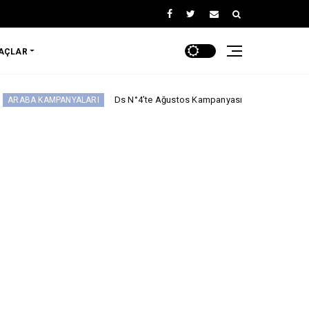
RAÇLAR
Ds N°4’te Ağustos Kampanyası
İkinci El Otomobilde
ALARI
2.EL