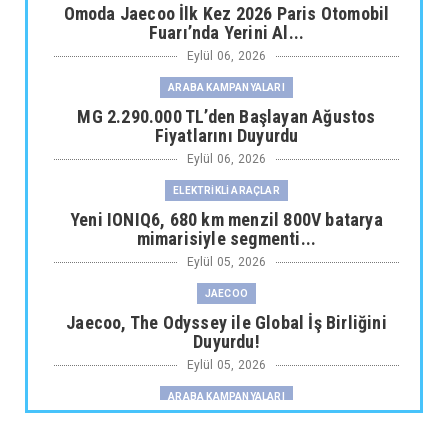
Omoda Jaecoo İlk Kez 2026 Paris Otomobil
Fuarı’nda Yerini Al...
Eylül 06, 2026
ARABA KAMPANYALARI
MG 2.290.000 TL’den Başlayan Ağustos
Fiyatlarını Duyurdu
Eylül 06, 2026
ELEKTRİKLİ ARAÇLAR
Yeni IONIQ6, 680 km menzil 800V batarya
mimarisiyle segmenti...
Eylül 05, 2026
JAECOO
Jaecoo, The Odyssey ile Global İş Birliğini
Duyurdu!
Eylül 05, 2026
ARABA KAMPANYALARI
Fiat Professional’dan 1 Milyon tl’ye Varan
Finansman Desteği...