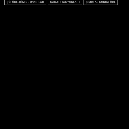
ŞÖFÖRLERİMİZE UYARILAR
ŞARJ ISTASYONLARI
ŞIMDI AL SONRA ÖDE