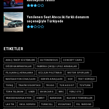
Konseptini Tanıttı
Yenilenen Seat Ateca iki farklı donanım
seçeneğiyle Türkiyede
ETIKETLER
ARAÇ TAKİP SİSTEMLERİ
AUTONOMOUS
CONCEPT CARS
DİĞER KAMPANYALAR
FABRİKA ÇIKIŞLI LPGLİ ARABALAR
FİLO(ARAÇ) KİRALAMA
GİZLİLİK POLİTİKASI
MOTOR SPORLARI
NAVİGASYON CİHAZLARI
SERVİS ARAÇLARI
SUV
TEST SÜRÜŞÜ
TOFAŞ
TRAFİK SİGORTASI
TRUGO
TUR ASSIST
TÜVTURK
TÜRK TELEKOM
UBER
VAVACARS
WRC
YERLİ OTO
YANDEX NAVIGASYON
HIBRIT
KARAVAN
KLASIK OTOMOBILLER
LASTIK
OKUL SERVISI
TURKCELL
VODAFONE
YOL YARDIMI