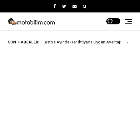
Fiat'ta Ağustos Ayında Her İhtiyaca Uygun Avantaj!
SON HABERLER:
For
Ford Trucks