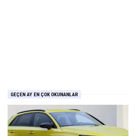
Eylül 07, 2026
NİSSAN
Nissan Qashqai e-POWER’den Guinness
Dünya Rekoru Tek Depoyla...
Eylül 07, 2026
AUDİ
Audi Nuvolari 405 günde geliştirildi
Eylül 06, 2026
GEÇEN AY EN ÇOK OKUNANLAR