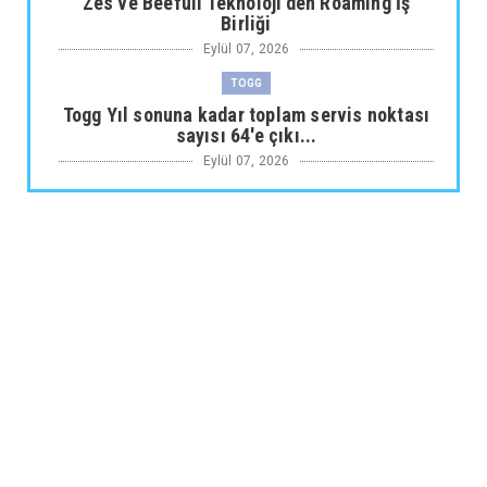
Zes ve Beefull Teknoloji’den Roaming İş
Birliği
Eylül 07, 2026
TOGG
Togg Yıl sonuna kadar toplam servis noktası
sayısı 64'e çıkı...
Eylül 07, 2026
ARABA KAMPANYALARI
Maxus Modellerinde Ağustosa Özel
1.199.000 Tl’den Başlayan B...
Eylül 07, 2026
ARABA KAMPANYALARI
Citroën Modellerinde Ağustosa Özel
Avantajlı Kredi İmkânları...
Eylül 07, 2026
MUSATTI MOTOR
Musatti Motor Carbot, Kingpow ve Off Track
ile Ürün Gamını G...