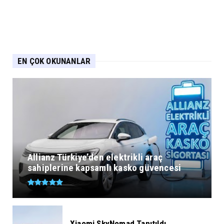
EN ÇOK OKUNANLAR
Allianz Türkiye’den elektrikli araç
sahiplerine kapsamlı kasko güvencesi
Xiaomi SkyNomad Tanıtıldı