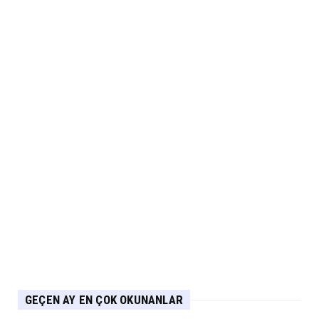
2.EL
İkinci El Otomobilde Sezgisel Fiyatlama
Tarihe Karışıyor
Eylül 04, 2026
CHERY
Chery 20 Milyon Araç ile Aylık 200 Bin
Adedin Üzerinde İhrac...
Eylül 04, 2026
ARABA KAMPANYALARI
Lexus’ta LBX ve RX Performance Hybrid
Modellerinde Özel Fiya...
Eylül 04, 2026
GEÇEN AY EN ÇOK OKUNANLAR