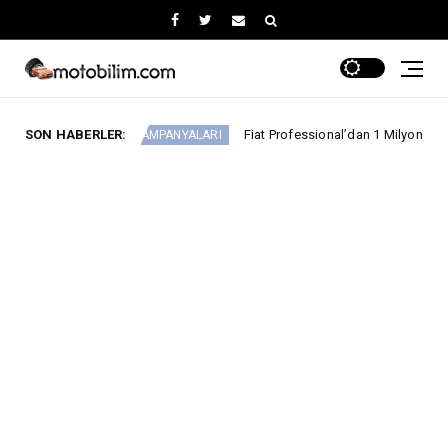
SON HABERLER:
Fiat Professional’dan 1 Milyon tl’ye Varan Finansma
RABA KAMPANYALARI