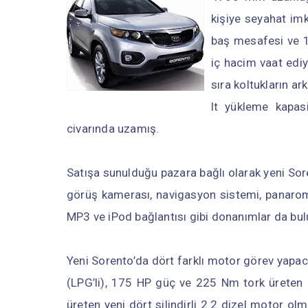
kişiye seyahat im
baş mesafesi ve 1
iç hacim vaat edi
sıra koltukların a
lt yükleme kapas
civarında uzamış.
Satışa sunulduğu pazara bağlı olarak yeni Sore
görüş kamerası, navigasyon sistemi, panarom
MP3 ve iPod bağlantısı gibi donanımlar da bu
Yeni Sorento’da dört farklı motor görev yapa
(LPG’li), 175 HP güç ve 225 Nm tork üreten 
üreten yeni dört silindirli 2.2 dizel motor o