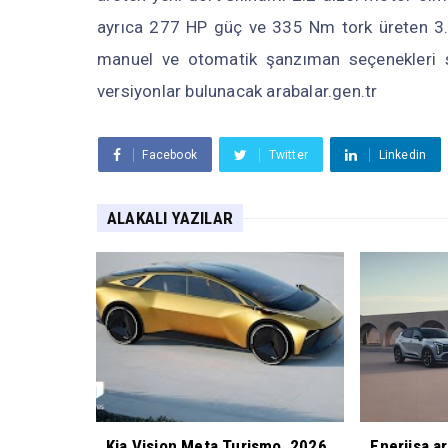
ayrıca 277 HP güç ve 335 Nm tork üreten 3.5
manuel ve otomatik şanzıman seçenekleri 
versiyonlar bulunacak arabalar.gen.tr
Facebook
Twitter
Linkedin
ALAKALI YAZILAR
Kia Vision Meta Turismo, 2026
Enerjisa a