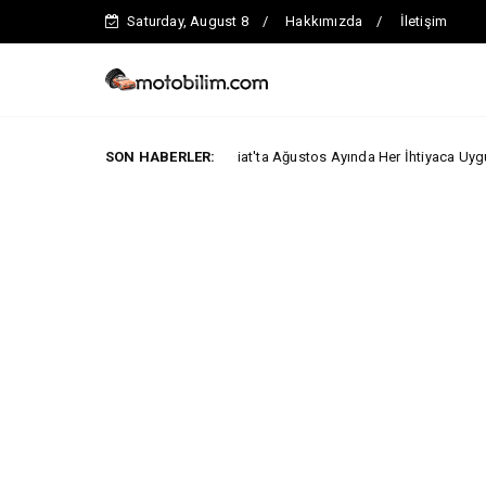
Saturday, August 8
Hakkımızda
İletişim
SON HABERLER:
Fiat'ta Ağustos Ayında Her İhtiyaca Uygun Avantaj!
ABA KAMPANYALARI