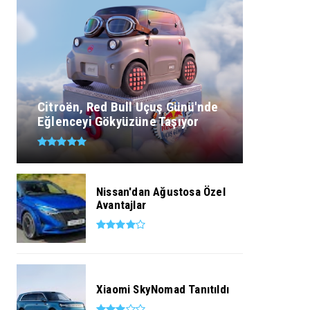
Citroën, Red Bull Uçuş Günü'nde
Eğlenceyi Gökyüzüne Taşıyor
Nissan'dan Ağustosa Özel
Avantajlar
Xiaomi SkyNomad Tanıtıldı