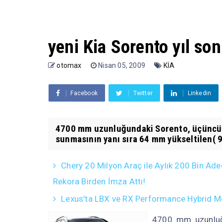
yeni Kia Sorento yıl so
otomax
Nisan 05, 2009
KİA
Facebook
Twitter
Linkedin
4700 mm uzunluğundaki Sorento, üçüncü sı
sunmasının yanı sıra 64 mm yükseltilen( 9
Chery 20 Milyon Araç ile Aylık 200 Bin Ade
Rekora Birden İmza Attı!
Lexus’ta LBX ve RX Performance Hybrid Mo
4700 mm uzunluğu