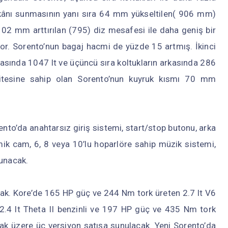
kânı sunmasının yanı sıra 64 mm yükseltilen( 906 mm)
02 mm arttırılan (795) diz mesafesi ile daha geniş bir
yor. Sorento’nun bagaj hacmi de yüzde 15 artmış. İkinci
rkasında 1047 lt ve üçüncü sıra koltukların arkasında 286
itesine sahip olan Sorento’nun kuyruk kısmı 70 mm
nto’da anahtarsız giriş sistemi, start/stop butonu, arka
ik cam, 6, 8 veya 10’lu hoparlöre sahip müzik sistemi,
lunacak.
cak. Kore’de 165 HP güç ve 244 Nm tork üreten 2.7 lt V6
2.4 lt Theta II benzinli ve 197 HP güç ve 435 Nm tork
lmak üzere üç versiyon satışa sunulacak. Yeni Sorento’da