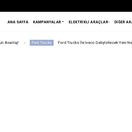
ANA SAYFA
KAMPANYALAR
ELEKTRİKLİ ARAÇLAR-
DİĞER A
Ford Trucks İle Iveco Geliştirilecek Yeni Nesil Kabine Yön
Ford Trucks