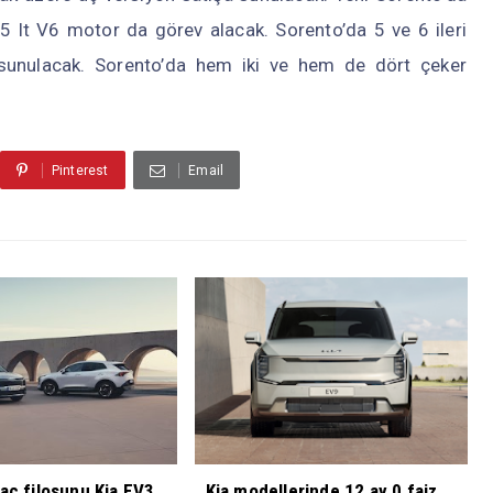
 lt V6 motor da görev alacak. Sorento’da 5 ve 6 ileri
sunulacak. Sorento’da hem iki ve hem de dört çeker
Pinterest
Email
raç filosunu Kia EV3
Kia modellerinde 12 ay 0 faiz