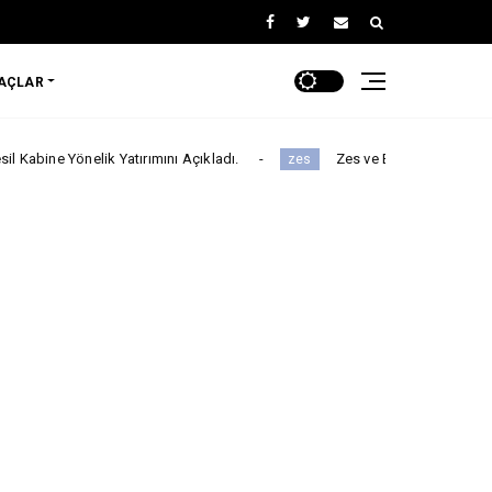
RAÇLAR
elik Yatırımını Açıkladı.
Zes ve Beefull Teknoloji’den Roaming 
zes