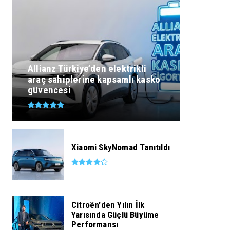
Allianz Türkiye’den elektrikli
araç sahiplerine kapsamlı kasko
güvencesi
Xiaomi SkyNomad Tanıtıldı
Citroën'den Yılın İlk
Yarısında Güçlü Büyüme
Performansı