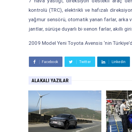
7 hava yastığı, direksiyon destekli araç de
kontrolü (TRC), elektrikli ve hafızalı direksiyon
yağmur sensörü, otomatik yanan farlar, arka 
jantlar, sürüşe duyarlı bi-xenon farlar, akıllı g
2009 Model Yeni Toyota Avensis ‘nin Türkiye’d
Facebook
Twitter
Linkedin
ALAKALI YAZILAR