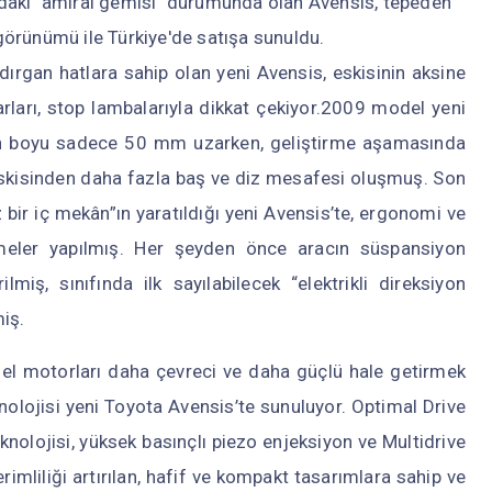
'daki "amiral gemisi" durumunda olan Avensis, tepeden
görünümü ile Türkiye'de satışa sunuldu.
dırgan hatlara sahip olan yeni Avensis, eskisinin aksine
farları, stop lambalarıyla dikkat çekiyor.2009 model yeni
in boyu sadece 50 mm uzarken, geliştirme aşamasında
eskisinden daha fazla baş ve diz mesafesi oluşmuş. Son
ir iç mekân”ın yaratıldığı yeni Avensis’te, ergonomi ve
meler yapılmış. Her şeyden önce aracın süspansiyon
lmiş, sınıfında ilk sayılabilecek “elektrikli direksiyon
miş.
nel motorları daha çevreci ve daha güçlü hale getirmek
nolojisi yeni Toyota Avensis’te sunuluyor. Optimal Drive
nolojisi, yüksek basınçlı piezo enjeksiyon ve Multidrive
imliliği artırılan, hafif ve kompakt tasarımlara sahip ve