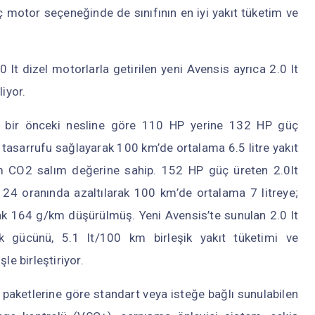
 motor seçeneğinde de sınıfının en iyi yakıt tüketim ve
.0 lt dizel motorlarla getirilen yeni Avensis ayrıca 2.0 lt
iyor.
yle bir önceki nesline göre 110 HP yerine 132 HP güç
 tasarrufu sağlayarak 100 km’de ortalama 6.5 litre yakıt
 CO2 salım değerine sahip. 152 HP güç üreten 2.0lt
 24 oranında azaltılarak 100 km’de ortalama 7 litreye;
ak 164 g/km düşürülmüş. Yeni Avensis’te sunulan 2.0 lt
 gücünü, 5.1 lt/100 km birleşik yakıt tüketimi ve
le birleştiriyor.
aketlerine göre standart veya isteğe bağlı sunulabilen