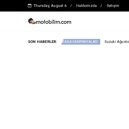
Thursday, August 6
Hakkımızda
İletişim
iyat Avantajı
SON HABERLER:
Suzuki Ağustos Kampanyası: Vi
ARABA KAMPANYALARI