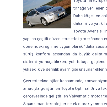
Toyota'nın Avrupa
tırnağa yenilenen 
Daha köşeli ve sal
daha iri ve yatık 
Toyota Avensis ‘
yapılan çeşitli düzenlemelerle iç mekânında 
dönemdeki eğilime uygun olarak “daha sessiz b
sürüş konforu açısından da büyük geliştir
sistemi yumuşatılırken, yol tutuşu güçlendiri
yükseklik ve derinlik ayarı” gibi unsurlar eklen
Çevreci teknolojiler kapsamında, konvansiyo
amacıyla geliştirilen Toyota Optimal Drive tek
çerçevesinde geliştirilen Valvematic motor tek
S şanzıman teknolojilerine ek olarak yanma ver