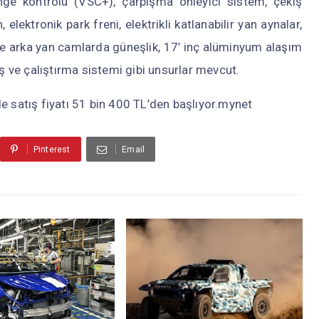
nge kontrolü (VSC+), çarpışma önleyici sistem, çekiş
, elektronik park freni, elektrikli katlanabilir yan aynalar,
ve arka yan camlarda güneşlik, 17’ inç alüminyum alaşım
iriş ve çalıştırma sistemi gibi unsurlar mevcut.
e satış fiyatı 51 bin 400 TL’den başlıyor.mynet
Pinterest
Email