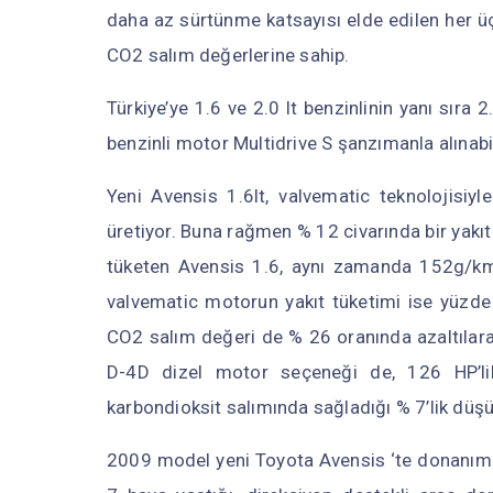
daha az sürtünme katsayısı elde edilen her üç
CO2 salım değerlerine sahip.
Türkiye’ye 1.6 ve 2.0 lt benzinlinin yanı sıra 2
benzinli motor Multidrive S şanzımanla alınabil
Yeni Avensis 1.6lt, valvematic teknolojisi
üretiyor. Buna rağmen % 12 civarında bir yakıt
tüketen Avensis 1.6, aynı zamanda 152g/km
valvematic motorun yakıt tüketimi ise yüzde
CO2 salım değeri de % 26 oranında azaltılar
D-4D dizel motor seçeneği de, 126 HP’lik
karbondioksit salımında sağladığı % 7’lik düşüş
2009 model yeni Toyota Avensis ‘te donanım p