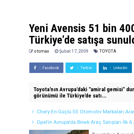
Yeni Avensis 51 bin 400
Türkiye’de satışa sunul
otomax
Şubat 17, 2009
TOYOTA
Facebook
Twitter
Linkedin
Toyota'nın Avrupa'daki "amiral gemisi" d
görünümü ile Türkiye'de satı...
Chery En Güçlü 50 Otomotiv Markaları Ara
Opel’in Avrupa’da Binek Araç Satışları İlk 6