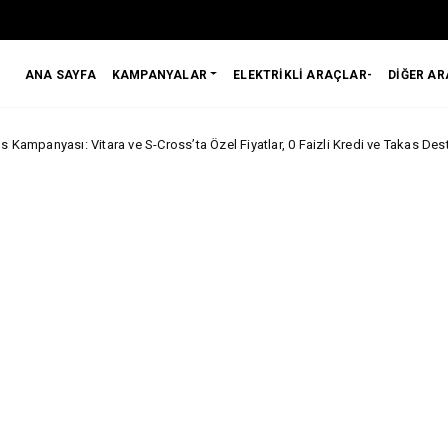
ANA SAYFA
KAMPANYALAR
ELEKTRİKLİ ARAÇLAR-
DİĞER A
tara ve S-Cross’ta Özel Fiyatlar, 0 Faizli Kredi ve Takas Desteği
ARA