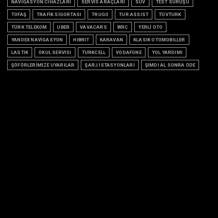
NAVİGASYON CİHAZLARI
SERVİS ARAÇLARI
SUV
TEST SÜRÜŞÜ
TOFAŞ
TRAFİK SİGORTASI
TRUGO
TUR ASSIST
TÜVTURK
TÜRK TELEKOM
UBER
VAVACARS
WRC
YERLİ OTO
YANDEX NAVIGASYON
HIBRIT
KARAVAN
KLASIK OTOMOBILLER
LASTIK
OKUL SERVISI
TURKCELL
VODAFONE
YOL YARDIMI
ŞÖFÖRLERİMİZE UYARILAR
ŞARJ ISTASYONLARI
ŞIMDI AL SONRA ÖDE