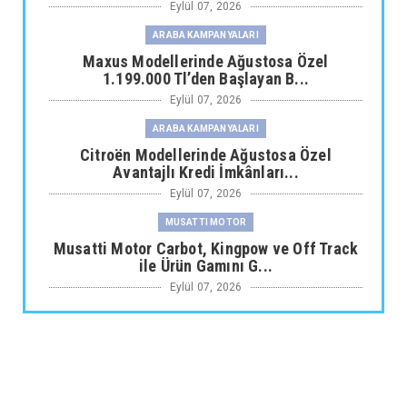
Eylül 07, 2026
ARABA KAMPANYALARI
Maxus Modellerinde Ağustosa Özel
1.199.000 Tl’den Başlayan B...
Eylül 07, 2026
ARABA KAMPANYALARI
Citroën Modellerinde Ağustosa Özel
Avantajlı Kredi İmkânları...
Eylül 07, 2026
MUSATTI MOTOR
Musatti Motor Carbot, Kingpow ve Off Track
ile Ürün Gamını G...
Eylül 07, 2026
NİSSAN
Nissan Qashqai e-POWER’den Guinness
Dünya Rekoru Tek Depoyla...
Eylül 07, 2026