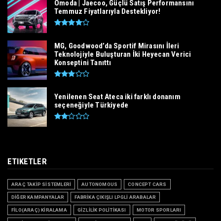
Omoda | Jaecoo, Güçlü Satış Performansını
Temmuz Fiyatlarıyla Destekliyor!
MG, Goodwood’da Sportif Mirasını İleri
Teknolojiyle Buluşturan İki Heyecan Verici
Konseptini Tanıttı
Yenilenen Seat Ateca iki farklı donanım
seçeneğiyle Türkiyede
ETIKETLER
ARAÇ TAKİP SİSTEMLERİ
AUTONOMOUS
CONCEPT CARS
DİĞER KAMPANYALAR
FABRİKA ÇIKIŞLI LPGLİ ARABALAR
FİLO(ARAÇ) KİRALAMA
GİZLİLİK POLİTİKASI
MOTOR SPORLARI