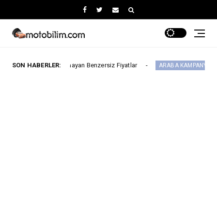
’den Başlayan Benzersiz Fiyatlar
SON HABERLER:
Citroën M
ARABA KAMPANYALARI