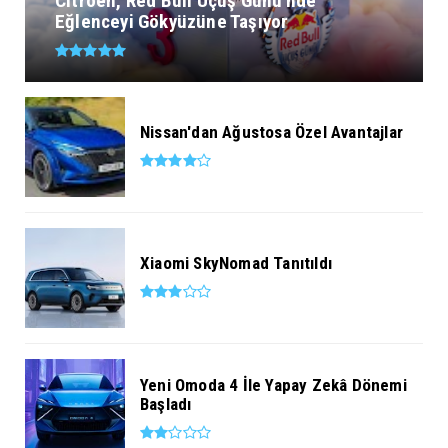
Citroën, Red Bull Uçuş Günü'nde
Eğlenceyi Gökyüzüne Taşıyor
Nissan'dan Ağustosa Özel Avantajlar
Xiaomi SkyNomad Tanıtıldı
Yeni Omoda 4 İle Yapay Zekâ Dönemi
Başladı