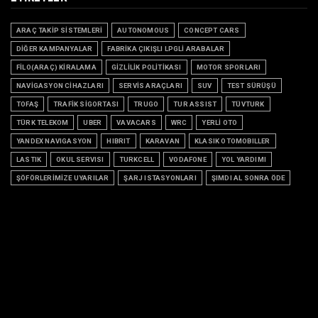
ARAÇ TAKİP SİSTEMLERİ
AUTONOMOUS
CONCEPT CARS
DİĞER KAMPANYALAR
FABRİKA ÇIKIŞLI LPGLİ ARABALAR
FİLO(ARAÇ) KİRALAMA
GİZLİLİK POLİTİKASI
MOTOR SPORLARI
NAVİGASYON CİHAZLARI
SERVİS ARAÇLARI
SUV
TEST SÜRÜŞÜ
TOFAŞ
TRAFİK SİGORTASI
TRUGO
TUR ASSIST
TÜVTURK
TÜRK TELEKOM
UBER
VAVACARS
WRC
YERLİ OTO
YANDEX NAVIGASYON
HIBRIT
KARAVAN
KLASIK OTOMOBILLER
LASTIK
OKUL SERVISI
TURKCELL
VODAFONE
YOL YARDIMI
ŞÖFÖRLERİMİZE UYARILAR
ŞARJ ISTASYONLARI
ŞIMDI AL SONRA ÖDE