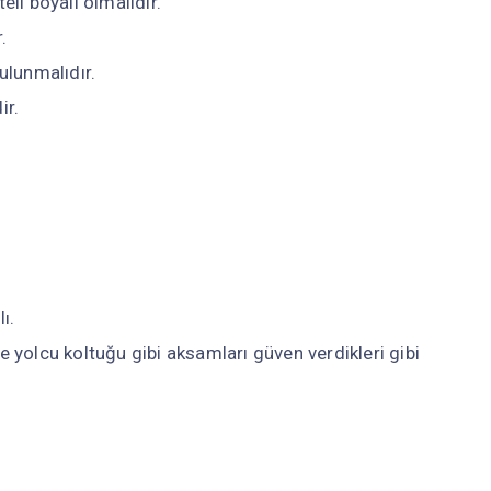
eli boyalı olmalıdır.
.
bulunmalıdır.
ir.
ı.
ve yolcu koltuğu gibi aksamları güven verdikleri gibi