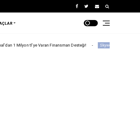
RAÇLAR
yon tl’ye Varan Finansman Desteği!
Skywell'den Açıklama
Skywell