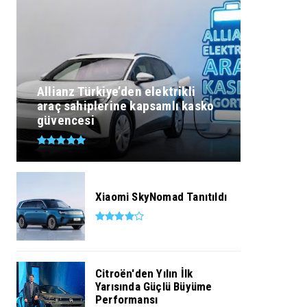
Allianz Türkiye’den elektrikli
araç sahiplerine kapsamlı kasko
güvencesi
Xiaomi SkyNomad Tanıtıldı
Citroën'den Yılın İlk
Yarısında Güçlü Büyüme
Performansı