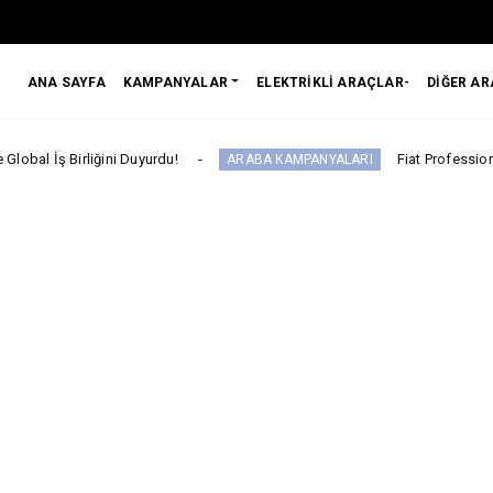
ANA SAYFA
KAMPANYALAR
ELEKTRİKLİ ARAÇLAR-
DİĞER A
liğini Duyurdu!
Fiat Professional’dan 1 Mil
ARABA KAMPANYALARI