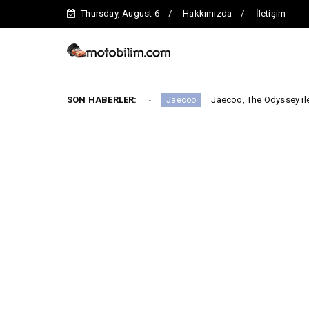
Thursday, August 6
Hakkımızda
İletişim
segmentinde iddialı.
SON HABERLER:
Jaecoo, The Odyssey ile Global İş Bir
Jaecoo